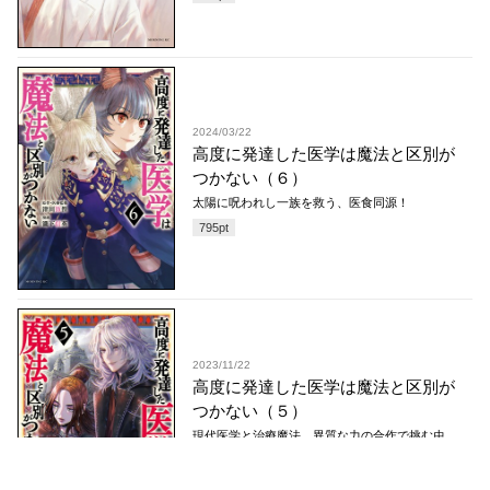
2024/03/22
高度に発達した医学は魔法と区別が
つかない（６）
太陽に呪われし一族を救う、医食同源！
795
pt
2023/11/22
高度に発達した医学は魔法と区別が
つかない（５）
現代医学と治療魔法。異質な力の合作で挑む虫
垂切除術！
795
pt