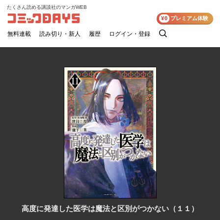
たくさん読める講談社のマンガWEB
コミックDAYS
¥0
プレミアム体験
無料連載
読み切り・新人
履歴
ログイン・登録
検
索
高度に発達した医学は魔法と区別がつかない（１１）