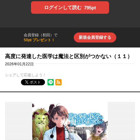
ログインして読む
795pt
会員登録（初回）で
新規会員登録する
50pt プレゼント！
高度に発達した医学は魔法と区別がつかない（１１）
2026年01月22日
シェアして応援しよう！
RSSフィード
ポスト