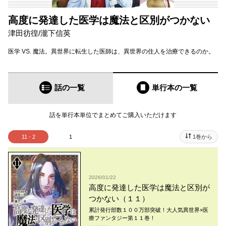
高度に発達した医学は魔法と区別がつかない
津田彷徨
/
瀧下信英
医学 VS. 魔法。異世界に転生した医師は、異世界の住人を治療できるのか。
話の一覧
単行本
の一覧
話を単行本単位でまとめてご購入いただけます
11 - 2
1
1巻から
2026/01/22
高度に発達した医学は魔法と区別が
つかない（１１）
累計発行部数１００万部突破！大人気異世界×医
療ファンタジー第１１巻！