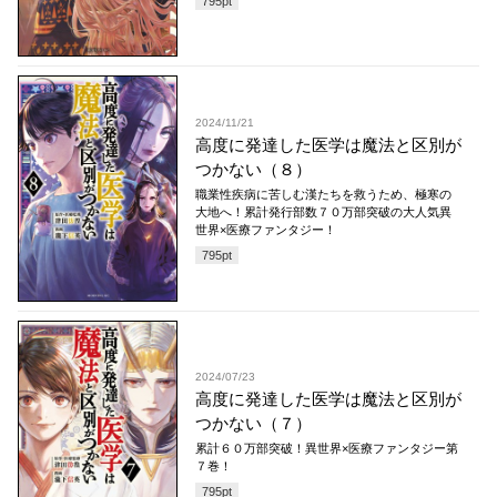
795
pt
2024/11/21
高度に発達した医学は魔法と区別が
つかない（８）
職業性疾病に苦しむ漢たちを救うため、極寒の
大地へ！累計発行部数７０万部突破の大人気異
世界×医療ファンタジー！
795
pt
2024/07/23
高度に発達した医学は魔法と区別が
つかない（７）
累計６０万部突破！異世界×医療ファンタジー第
７巻！
795
pt