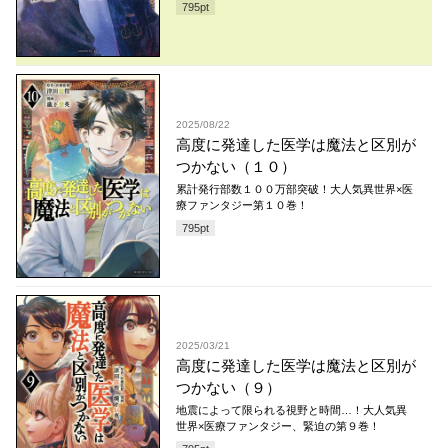
795
pt
2025/08/22
高度に発達した医学は魔法と区別が
つかない（１０）
累計発行部数１００万部突破！大人気異世界×医
療ファンタジー第１０巻！
795
pt
2025/03/21
高度に発達した医学は魔法と区別が
つかない（９）
地震によって限られる視野と時間…！大人気異
世界×医療ファンタジー、緊迫の第９巻！