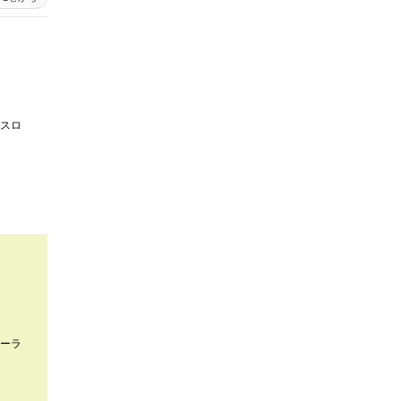
スロ
ーラ