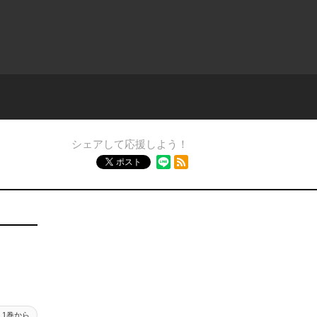
シェアして応援しよう！
RSSフィード
ポスト
1巻から