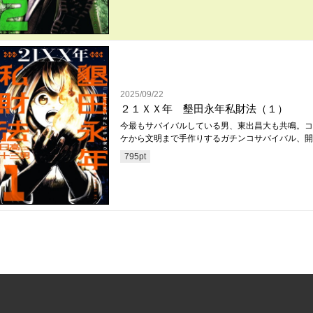
2025/09/22
２１ＸＸ年 墾田永年私財法（１）
今最もサバイバルしている男、東出昌大も共鳴。コ
ケから文明まで手作りするガチンコサバイバル、開
795
pt