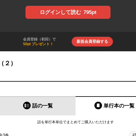
795pt
ログインして読む
会員登録（初回）で
新規会員登録する
50pt プレゼント！
（２）
話の一覧
単行本
の一覧
話を単行本単位でまとめてご購入いただけます
全3巻