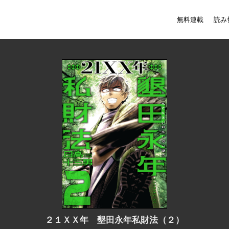
無料連載
読み
２１ＸＸ年 墾田永年私財法（２）