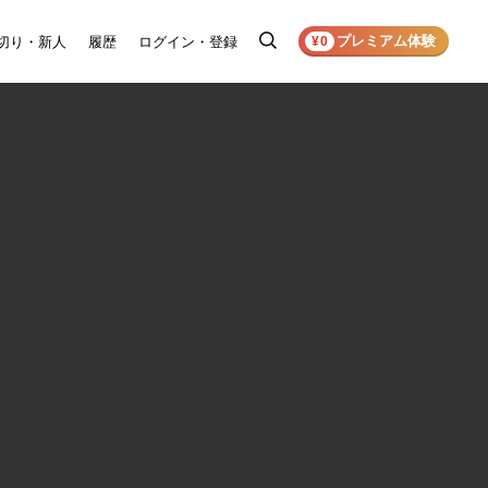
プレミアム体験
切り・新人
履歴
ログイン・登録
検
¥0
索