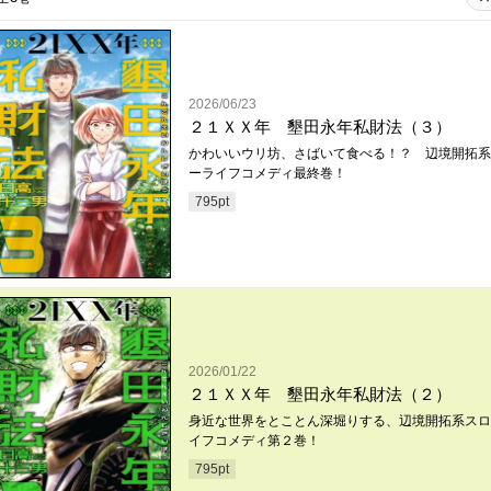
2026/06/23
２１ＸＸ年 墾田永年私財法（３）
かわいいウリ坊、さばいて食べる！？ 辺境開拓系
ーライフコメディ最終巻！
795
pt
2026/01/22
２１ＸＸ年 墾田永年私財法（２）
身近な世界をとことん深堀りする、辺境開拓系スロ
イフコメディ第２巻！
795
pt