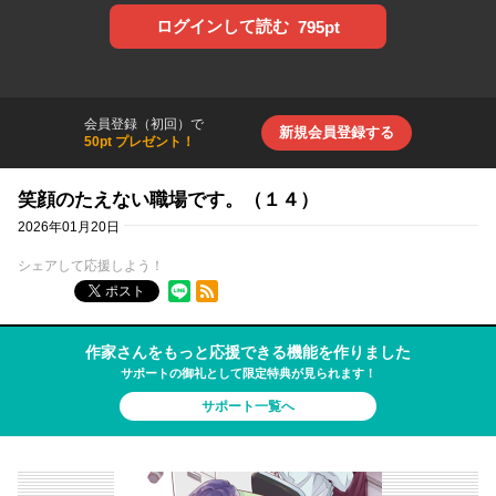
ログインして読む
795pt
会員登録（初回）で
新規会員登録する
50pt プレゼント！
笑顔のたえない職場です。（１４）
2026年01月20日
シェアして応援しよう！
RSSフィード
ポスト
作家さんをもっと応援できる機能を作りました
サポートの御礼として限定特典が見られます！
サポート一覧へ