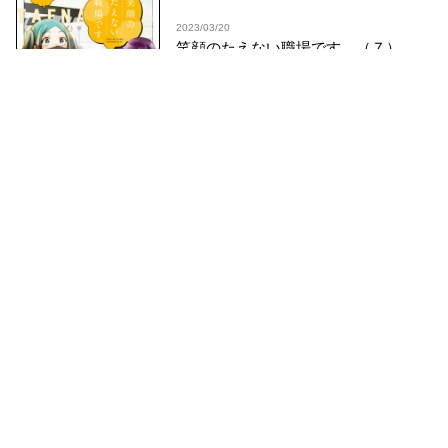
2023/03/20
笑顔のたえない職場です。（７）
作者、担当編集、アシスタント、デザイナ
ー… １つの漫画に人生をかけた人たちの笑え
て泣ける人間ドラマ！ 涙のあふれる展開で
す。
795
pt
2022/09/20
笑顔のたえない職場です。（６）
つかれたとき、つまずいたとき、読むと心が楽
になる癒やし系お仕事漫画！！
795
pt