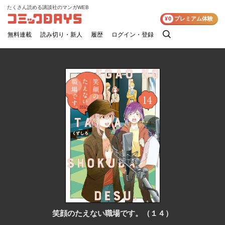
たくさん読める講談社のマンガWEB
コミックDAYS
¥0
プレミアム体験
無料連載
読み切り・新人
履歴
ログイン・登録
検
索
笑顔のたえない職場です。（１４）