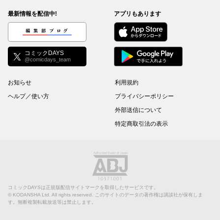
最新情報を配信中!
アプリもあります
編集部ブログ
コミックDAYS
@comicdays_team
お知らせ
利用規約
ヘルプ／使い方
プライバシーポリシー
外部送信について
特定商取引法の表示
コミックDAYSは正規版配信サイトマークを取得したサービスです。
©
KODANSHA Ltd.
All rights reserved. このサイトのデータの著作権は講談社が保有しま
す。無断複製転載放送等は禁止します。