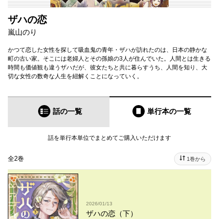
ザハの恋
嵐山のり
かつて恋した女性を探して吸血鬼の青年・ザハが訪れたのは、日本の静かな
町の古い家。そこには老婦人とその孫娘の3人が住んでいた。人間とは生きる
時間も価値観も違うザハだが、彼女たちと共に暮らすうち、人間を知り、大
切な女性の数奇な人生を紐解くことになっていく。
話の一覧
単行本
の一覧
話を単行本単位でまとめてご購入いただけます
全2巻
1巻から
2026/01/13
ザハの恋（下）