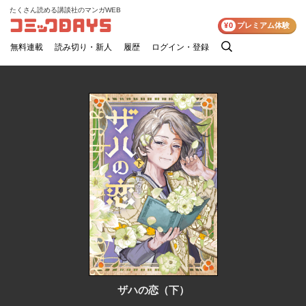
たくさん読める講談社のマンガWEB
コミックDAYS
¥0
プレミアム体験
無料連載
読み切り・新人
履歴
ログイン・登録
検
索
ザハの恋（下）