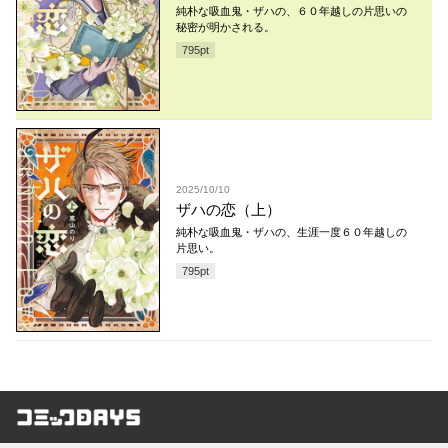
純朴な吸血鬼・ザハの、６０年越しの片思いの
秘密が明かされる。
795
pt
2025/10/10
ザハの恋（上）
純朴な吸血鬼・ザハの、生涯一度６０年越しの
片思い。
795
pt
コミックDAYS