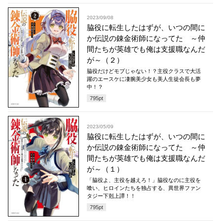
2023/09/08
脇役に転生したはずが、いつの間に
か伝説の錬金術師になってた ～仲
間たちが英雄でも俺は支援職なんだ
が～（２）
脇役だけどモブじゃない！？主役クラスで大活
躍のエースケに凄腕美少女も美人生徒会長も夢
中！？
795
pt
2023/05/09
脇役に転生したはずが、いつの間に
か伝説の錬金術師になってた ～仲
間たちが英雄でも俺は支援職なんだ
が～（１）
「脇役よ、主役を越えろ！」脇役なのに主役を
喰い、ヒロインたちを独占する、異世界ファン
タジー下剋上譚！！
795
pt