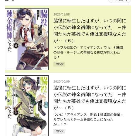
2026/01/08
脇役に転生したはずが、いつの間に
か伝説の錬金術師になってた ～仲
間たちが英雄でも俺は支援職なんだ
が～（６）
トラブル続出の「アライアンス」でも、剣術部
の部長・ルージュの華麗なる剣技が冴えわた
る！
795
pt
2025/06/09
脇役に転生したはずが、いつの間に
か伝説の錬金術師になってた ～仲
間たちが英雄でも俺は支援職なんだ
が～（５）
ついに「アライアンス」開始！錬成部の先輩・
リブレたちとチームを組むことになった
が…！？
795
pt