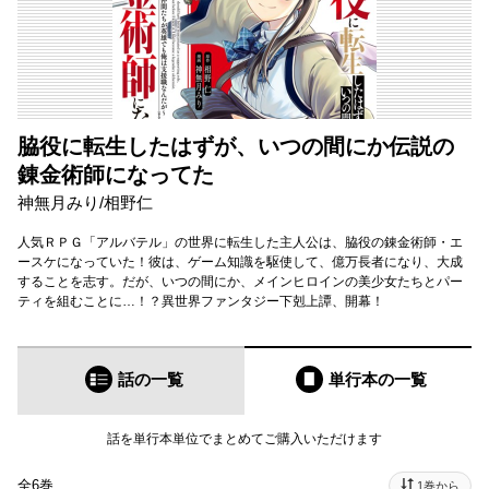
脇役に転生したはずが、いつの間にか伝説の
錬金術師になってた
神無月みり
/
相野仁
人気ＲＰＧ「アルバテル」の世界に転生した主人公は、脇役の錬金術師・エ
ースケになっていた！彼は、ゲーム知識を駆使して、億万長者になり、大成
することを志す。だが、いつの間にか、メインヒロインの美少女たちとパー
ティを組むことに…！？異世界ファンタジー下剋上譚、開幕！
話の一覧
単行本
の一覧
話を単行本単位でまとめてご購入いただけます
全6巻
1巻から