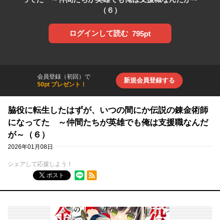
（６）
ログインして読む
795pt
会員登録（初回）で
新規会員登録する
50pt プレゼント！
脇役に転生したはずが、いつの間にか伝説の錬金術師
になってた ～仲間たちが英雄でも俺は支援職なんだ
が～（６）
2026年01月08日
シェアして応援しよう！
RSSフィード
ポスト