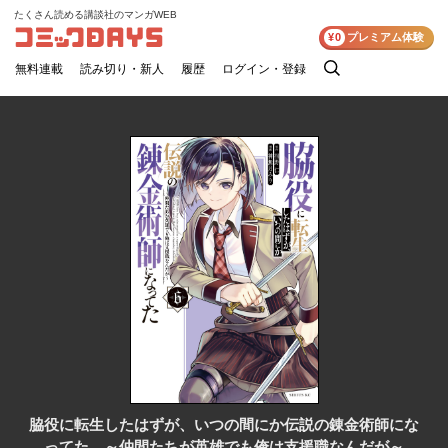
たくさん読める講談社のマンガWEB
コミックDAYS
¥0
プレミアム体験
無料連載
読み切り・新人
履歴
ログイン・登録
検
索
脇役に転生したはずが、いつの間にか伝説の錬金術師にな
ってた ～仲間たちが英雄でも俺は支援職なんだが～