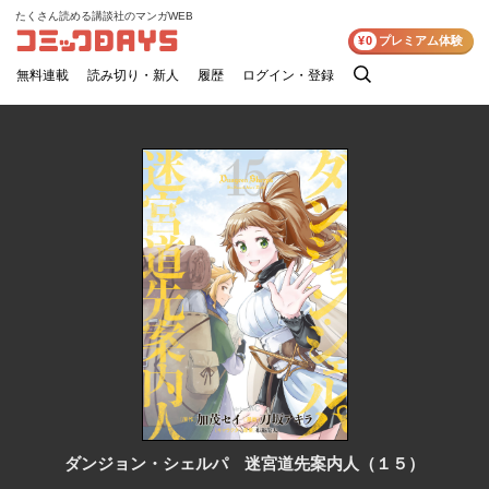
たくさん読める講談社のマンガWEB
コミックDAYS
¥0
プレミアム体験
無料連載
読み切り・新人
履歴
ログイン・登録
検
索
ダンジョン・シェルパ 迷宮道先案内人（１５）