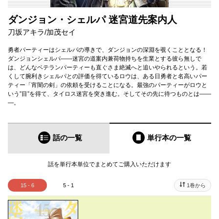
ダンジョン・シェルパ 迷宮道先案内人
刀坂アキラ
/
加茂セイ
勇者パーティーはシェルパの導きで、ダンジョンの深淵を覗くこととなる！
ダンジョンシェルパ――迷宮の道案内兼荷物持ちを生業とする彼ら無しで
は、どんなベテランパーティーも直ぐさま絶滅へと追いやられるという。若
くして腕利きシェルパとの評価を得ているロウは、ある日勇者と名高いパー
ティー「宵闇の剣」の依頼を受けることになる。最強のパーティーがロウと
いう”目”を得て、タイロス迷宮を突き進む。そしてその先に待つものとは――
―。
話の一覧
単行本
の一覧
話を単行本単位でまとめてご購入いただけます
15 - 6
5 - 1
1巻から