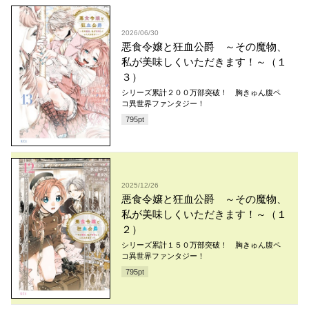
2026/06/30
悪食令嬢と狂血公爵 ～その魔物、
私が美味しくいただきます！～（１
３）
シリーズ累計２００万部突破！ 胸きゅん腹ペ
コ異世界ファンタジー！
795
pt
2025/12/26
悪食令嬢と狂血公爵 ～その魔物、
私が美味しくいただきます！～（１
２）
シリーズ累計１５０万部突破！ 胸きゅん腹ペ
コ異世界ファンタジー！
795
pt