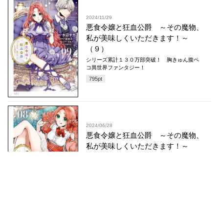
2024/11/29
悪食令嬢と狂血公爵 ～その魔物、
私が美味しくいただきます！～
（９）
シリーズ累計１３０万部突破！ 胸きゅん腹ペ
コ異世界ファンタジー！
795
pt
2024/06/28
悪食令嬢と狂血公爵 ～その魔物、
私が美味しくいただきます！～
（８）
美味しくてキュンとする！ 腹ペコ恋愛ファン
タジー！！
795
pt