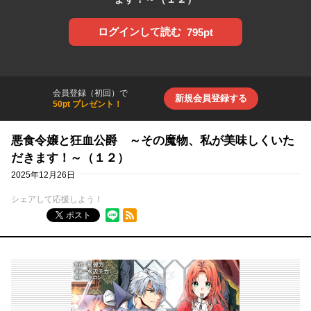
ログインして読む
795pt
会員登録（初回）で
新規会員登録する
50pt プレゼント！
悪食令嬢と狂血公爵 ～その魔物、私が美味しくいた
だきます！～（１２）
2025年12月26日
シェアして応援しよう！
RSSフィード
ポスト