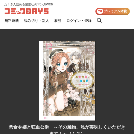
たくさん読める講談社のマンガWEB
コミックDAYS
¥0
プレミアム体験
無料連載
読み切り・新人
履歴
ログイン・登録
検
索
悪食令嬢と狂血公爵 ～その魔物、私が美味しくいただき
ます！～（１２）