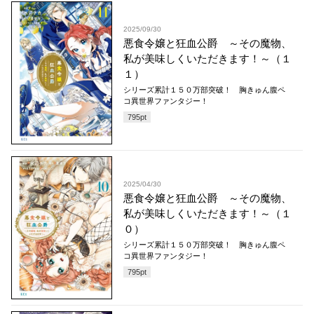
2025/09/30
悪食令嬢と狂血公爵 ～その魔物、
私が美味しくいただきます！～（１
１）
シリーズ累計１５０万部突破！ 胸きゅん腹ペ
コ異世界ファンタジー！
795
pt
2025/04/30
悪食令嬢と狂血公爵 ～その魔物、
私が美味しくいただきます！～（１
０）
シリーズ累計１５０万部突破！ 胸きゅん腹ペ
コ異世界ファンタジー！
795
pt