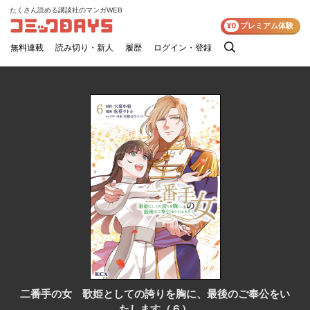
たくさん読める講談社のマンガWEB
コミックDAYS
¥0
プレミアム体験
無料連載
読み切り・新人
履歴
ログイン・登録
検
索
二番手の女 歌姫としての誇りを胸に、最後のご奉公をい
たします（６）