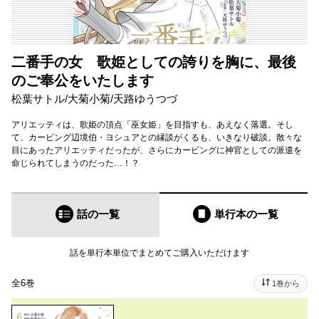
二番手の女 歌姫としての誇りを胸に、最後
のご奉公をいたします
松葉サトル
/
大菊小菊
/
天路ゆうつづ
アリエッティは、歌姫の頂点「巫女姫」を目指すも、あえなく落選。そし
て、カービング辺境伯・ヨシュアとの縁談がくるも、いきなり破談。散々な
目にあったアリエッティだったが、さらにカービングに神官としての派遣を
命じられてしまうのだった…！？
話の一覧
単行本
の一覧
話を単行本単位でまとめてご購入いただけます
全6巻
1巻から