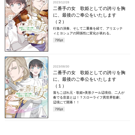
2023/12/28
二番手の女 歌姫としての誇りを胸
に、最後のご奉公をいたします
（２）
行進の演奏、そして二重奏を経て、アリエッテ
ィとヨシュアの関係性に変化が表れる。
795
pt
2023/08/30
二番手の女 歌姫としての誇りを胸
に、最後のご奉公をいたします
（１）
落ちこぼれ元・歌姫×美形クール辺境伯、二人が
奏でる音楽とは！？スローライフ異世界歌劇、
辺境にて開幕！！
795
pt