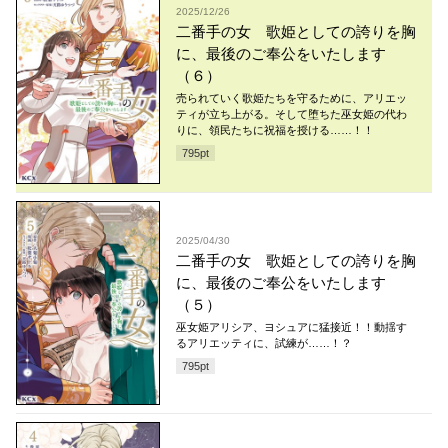
2025/12/26
二番手の女 歌姫としての誇りを胸
に、最後のご奉公をいたします
（６）
売られていく歌姫たちを守るために、アリエッ
ティが立ち上がる。そして堕ちた巫女姫の代わ
りに、領民たちに祝福を授ける……！！
795
pt
2025/04/30
二番手の女 歌姫としての誇りを胸
に、最後のご奉公をいたします
（５）
巫女姫アリシア、ヨシュアに猛接近！！動揺す
るアリエッティに、試練が……！？
795
pt