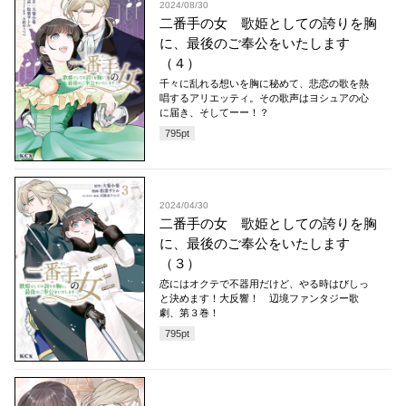
2024/08/30
二番手の女 歌姫としての誇りを胸
に、最後のご奉公をいたします
（４）
千々に乱れる想いを胸に秘めて、悲恋の歌を熱
唱するアリエッティ。その歌声はヨシュアの心
に届き、そしてーー！？
795
pt
2024/04/30
二番手の女 歌姫としての誇りを胸
に、最後のご奉公をいたします
（３）
恋にはオクテで不器用だけど、やる時はびしっ
と決めます！大反響！ 辺境ファンタジー歌
劇、第３巻！
795
pt