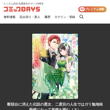
たくさん読める講談社のマンガWEB
コミックDAYS
¥0
プレミアム体験
無料連載
読み切り・新人
履歴
ログイン・登録
検
索
断頭台に消えた伝説の悪女、二度目の人生ではガリ勉地味
眼鏡になって平穏を望む（３）