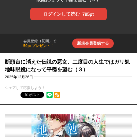
ログインして読む
795pt
会員登録（初回）で
新規会員登録する
50pt プレゼント！
断頭台に消えた伝説の悪女、二度目の人生ではガリ勉
地味眼鏡になって平穏を望む（３）
2025年12月26日
シェアして応援しよう！
RSSフィード
ポスト