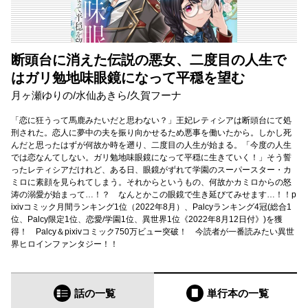
断頭台に消えた伝説の悪女、二度目の人生で
はガリ勉地味眼鏡になって平穏を望む
月ヶ瀬ゆりの
/
水仙あきら
/
久賀フーナ
「恋に狂うって馬鹿みたいだと思わない？」王妃レティシアは断頭台にて処
刑された。恋人に夢中の夫を振り向かせるため悪事を働いたから。しかし死
んだと思ったはずが何故か時を遡り、二度目の人生が始まる。「今度の人生
では恋なんてしない。ガリ勉地味眼鏡になって平穏に生きていく！」そう誓
ったレティシアだけれど、ある日、眼鏡がずれて学園のスーパースター・カ
ミロに素顔を見られてしまう。それからというもの、何故かカミロからの怒
涛の溺愛が始まって…！？ なんとかこの眼鏡で生き延びてみせます…！！p
ixivコミック月間ランキング1位（2022年8月）、Palcyランキング4冠(総合1
位、Palcy限定1位、恋愛/学園1位、異世界1位《2022年8月12日付》)を獲
得！ Palcy＆pixivコミック750万ビュー突破！ 今読者が一番読みたい異世
界ヒロインファンタジー！！
話の一覧
単行本
の一覧