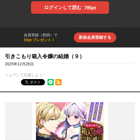
ログインして読む
795pt
会員登録（初回）で
新規会員登録する
50pt プレゼント！
引きこもり箱入令嬢の結婚（９）
2025年12月26日
シェアして応援しよう！
RSSフィード
ポスト