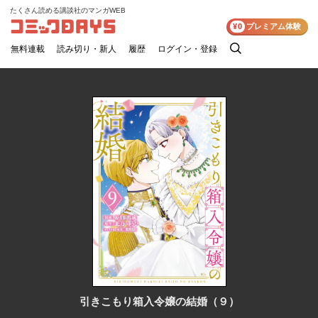
たくさん読める講談社のマンガWEB
コミックDAYS
¥0
プレミアム体験
無料連載
読み切り・新人
履歴
ログイン・登録
検
索
引きこもり箱入令嬢の結婚（９）