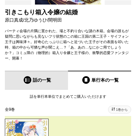
引きこもり箱入令嬢の結婚
原口真成
/
北乃ゆうひ
/
間明田
パーティ会場の片隅に置かれた、場と不釣り合いな謎の木箱。会場の誰もが
疑問に思いながらも見ないフリ状態のこの箱に王国の第二王子・サイフォン
王子は興味津々。好奇心たっぷりに箱へと近づいた王子がその表面を叩いた
時、箱の中から可憐な声が聞こえ…？「あ、あの…なにかご用でしょう
か？」コミュ障の（物理的）箱入り令嬢と王子様の、衝撃的恋愛ファンタジ
ー、開幕！
話の一覧
単行本
の一覧
話を単行本単位でまとめてご購入いただけます
全9巻
1巻から