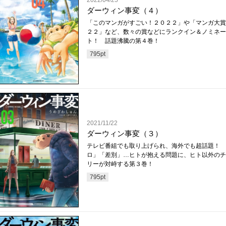
2022/04/25
ダーウィン事変（４）
「このマンガがすごい！２０２２」や「マンガ大賞
２２」など、数々の賞などにランクイン＆ノミネー
ト！ 話題沸騰の第４巻！
795
pt
2021/11/22
ダーウィン事変（３）
テレビ番組でも取り上げられ、海外でも超話題！ 
ロ」「差別」…ヒトが抱える問題に、ヒト以外のチ
リーが対峙する第３巻！
795
pt