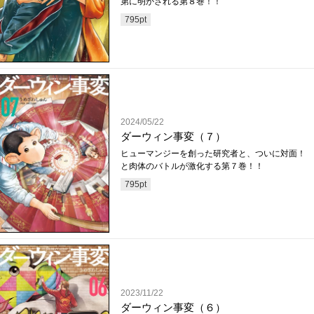
第に明かされる第８巻！！
795
pt
2024/05/22
ダーウィン事変（７）
ヒューマンジーを創った研究者と、ついに対面！ 
と肉体のバトルが激化する第７巻！！
795
pt
2023/11/22
ダーウィン事変（６）