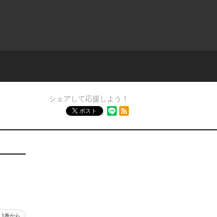
シェアして応援しよう！
RSSフィード
ポスト
1巻から