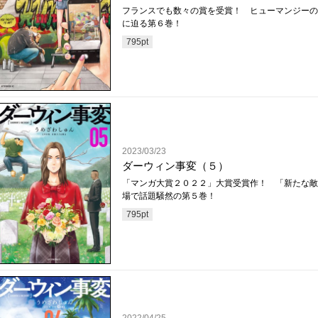
フランスでも数々の賞を受賞！ ヒューマンジーの
に迫る第６巻！
795
pt
2023/03/23
ダーウィン事変（５）
「マンガ大賞２０２２」大賞受賞作！ 「新たな敵
場で話題騒然の第５巻！
795
pt