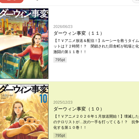
2026/06/23
ダーウィン事変（１１）
【ＴＶアニメ放送＆配信！】ルーシーを救うタイム
ットは７２時間！？ 閉鎖された田舎町が戦場と化
激闘の第１１巻！！
795
pt
2025/12/23
ダーウィン事変（１０）
【ＴＶアニメ２０２６年１月放送開始！】壊滅した
のテロリストが…次の一手を打ってくる！？ 抗争
化する第１０巻！！
795
pt