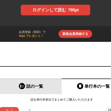
795pt
ログインして読む
会員登録（初回）で
新規会員登録する
50pt プレゼント！
話の一覧
単行本
の一覧
話を単行本単位でまとめてご購入いただけます
11 - 2
1