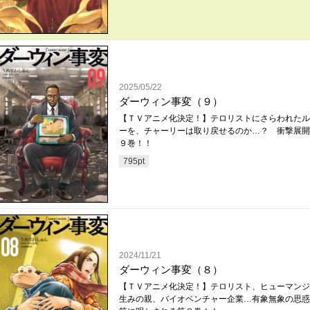
2025/05/22
ダーウィン事変（９）
【ＴＶアニメ化決定！】テロリストにさらわれたル
ーを、チャーリーは取り戻せるのか…？ 衝撃展開
９巻！！
795
pt
2024/11/21
ダーウィン事変（８）
【ＴＶアニメ化決定！】テロリスト、ヒューマンジ
生みの親、バイオベンチャー企業…有象無象の思惑