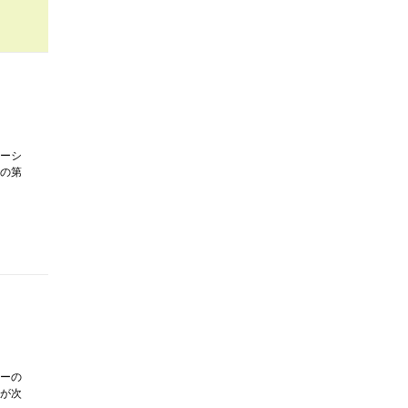
ーシ
の第
ーの
が次