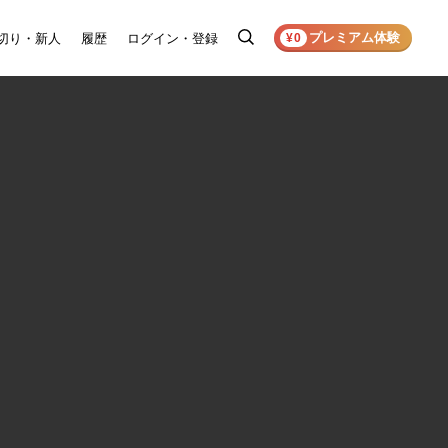
プレミアム体験
切り・新人
履歴
ログイン・登録
検
¥0
索