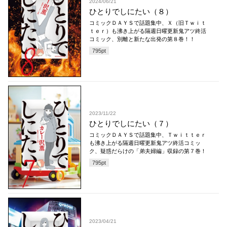
2024/06/21
ひとりでしにたい（８）
コミックＤＡＹＳで話題集中、Ｘ（旧Ｔｗｉｔ
ｔｅｒ）も沸き上がる隔週日曜更新鬼アツ終活
コミック、別離と新たな出発の第８巻！！
795
pt
2023/11/22
ひとりでしにたい（７）
コミックＤＡＹＳで話題集中、Ｔｗｉｔｔｅｒ
も沸き上がる隔週日曜更新鬼アツ終活コミッ
ク、疑惑だらけの「弟夫婦編」収録の第７巻！
795
pt
2023/04/21