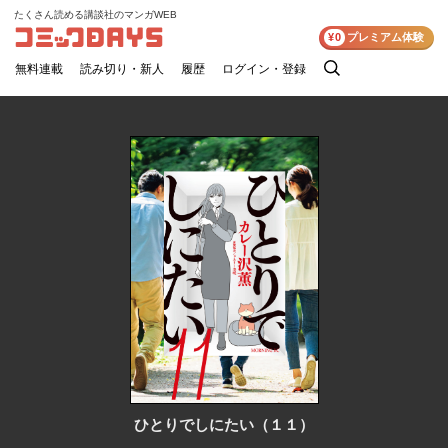
たくさん読める講談社のマンガWEB
コミックDAYS
¥0
プレミアム体験
無料連載
読み切り・新人
履歴
ログイン・登録
検
索
ひとりでしにたい（１１）