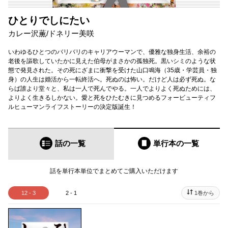
ひとりでしにたい
カレー沢薫
/
ドネリー美咲
いわゆるひとつのバリバリのキャリアウーマンで、優雅な独身生活、余裕の
老後を謳歌していたかに見えた伯母がまさかの孤独死。黒いシミのような状
態で発見された。その死にざまに衝撃を受けた山口鳴海（35歳・学芸員・独
身）の人生は婚活から一転終活へ。死ぬのは怖い。だけど人は必ず死ぬ。な
らば誰より堂々と、私は一人で死んでやる。一人でよりよく死ぬためには、
よりよく生きるしかない。愛と死をひたむきに見つめるフォービューティフ
ルヒューマンライフストーリーの決定版誕生！
話の一覧
単行本
の一覧
話を単行本単位でまとめてご購入いただけます
12 - 3
2 - 1
1巻から