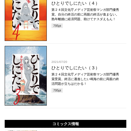
ひとりでしにたい（４）
第２４回文化庁メディア芸術祭マンガ部門優秀
賞。自分の終活の前に両親の終活が進まない。
熟年離婚に経済問題、助けてナスダえもん！
795
pt
2021/07/20
ひとりでしにたい（３）
第２４回文化庁メディア芸術祭マンガ部門優秀
賞受賞。終活に邁進したい鳴海の前に両親の終
活問題が立ちはだかる！
795
pt
コミックス情報