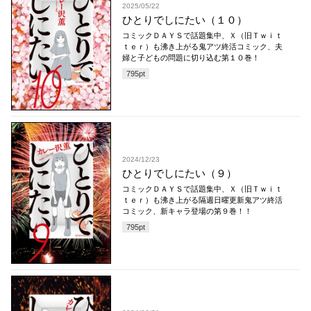
2025/05/22
ひとりでしにたい（１０）
コミックＤＡＹＳで話題集中、Ｘ（旧Ｔｗｉｔ
ｔｅｒ）も沸き上がる鬼アツ終活コミック、夫
婦と子どもの問題に切り込む第１０巻！
795
pt
2024/12/23
ひとりでしにたい（９）
コミックＤＡＹＳで話題集中、Ｘ（旧Ｔｗｉｔ
ｔｅｒ）も沸き上がる隔週日曜更新鬼アツ終活
コミック、新キャラ登場の第９巻！！
795
pt