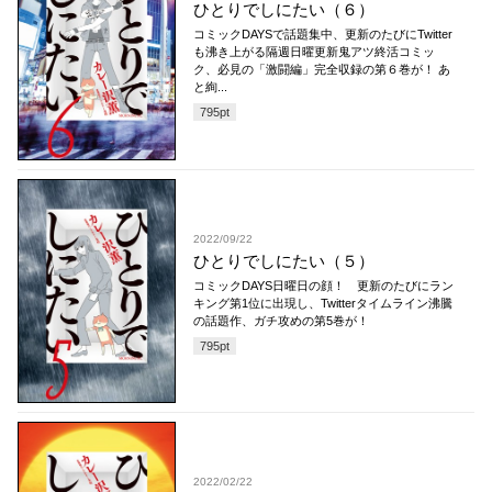
ひとりでしにたい（６）
コミックDAYSで話題集中、更新のたびにTwitter
も沸き上がる隔週日曜更新鬼アツ終活コミッ
ク、必見の「激闘編」完全収録の第６巻が！ あ
と絢...
795
pt
2022/09/22
ひとりでしにたい（５）
コミックDAYS日曜日の顔！ 更新のたびにラン
キング第1位に出現し、Twitterタイムライン沸騰
の話題作、ガチ攻めの第5巻が！
795
pt
2022/02/22