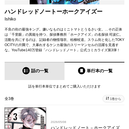
ハンドレッドノートーホークアイズー
Ishiko
不良の街の最強キング。嫌いなものはミニトマトとうるさい女。…その正体
は「千里眼」の異能を持つ、探偵事務所「ホークアイズ」の名探偵 司波仁。
活動を共にするのは、記録者の物怪瑠衣、枯柳杖道。スラム街と化したTOKY
OCITYの片隅で、大暴れするケンカ最強のスリーマンセルの活躍を見逃す
な。YouTube140万登録「ハンドレッドノート」公式コミカライズ第3弾！
話の一覧
単行本
の一覧
話を単行本単位でまとめてご購入いただけます
全3巻
1巻から
2026/05/08
ハンドレッドノート－ホークアイズ