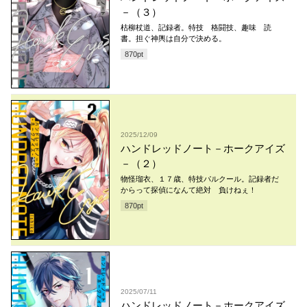
－（３）
枯柳杖道、記録者。特技 格闘技、趣味 読
書。担ぐ神輿は自分で決める。
870
pt
2025/12/09
ハンドレッドノート－ホークアイズ
－（２）
物怪瑠衣、１７歳、特技パルクール。記録者だ
からって探偵になんて絶対 負けねぇ！
870
pt
2025/07/11
ハンドレッドノート－ホークアイズ