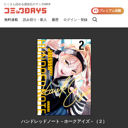
たくさん読める講談社のマンガWEB
コミックDAYS
¥0
プレミアム体験
無料連載
読み切り・新人
履歴
ログイン・登録
検
索
ハンドレッドノート－ホークアイズ－（２）