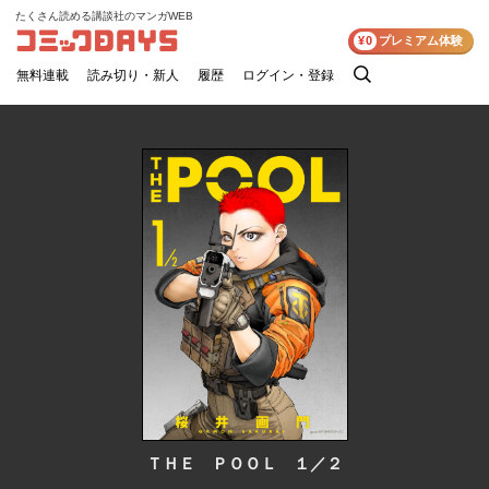
たくさん読める講談社のマンガWEB
コミックDAYS
¥0
プレミアム体験
無料連載
読み切り・新人
履歴
ログイン・登録
検
索
ＴＨＥ ＰＯＯＬ １／２