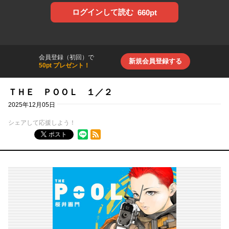
ログインして読む
660pt
会員登録（初回）で
新規会員登録する
50pt プレゼント！
ＴＨＥ ＰＯＯＬ １／２
2025年12月05日
シェアして応援しよう！
RSSフィード
ポスト