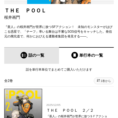
ＴＨＥ ＰＯＯＬ
桜井画門
『亜人』の桜井画門が世界に放つSFアクション！ 未知のモンスターがはび
こる惑星で、「チーフ」率いる舞台は不審なSOS信号をキャッチした。発信
元の廃坑道で、何かにおびえる遭難者集団を発見する――。
話の一覧
単行本
の一覧
話を単行本単位でまとめてご購入いただけます
全2巻
1巻から
2025/12/05
ＴＨＥ ＰＯＯＬ ２／２
『亜人』の桜井画門が世界に放つＳＦアクショ