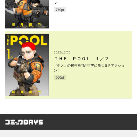
ン！
770
pt
2025/12/05
ＴＨＥ ＰＯＯＬ １／２
『亜人』の桜井画門が世界に放つＳＦアクショ
ン！
660
pt
コミックDAYS