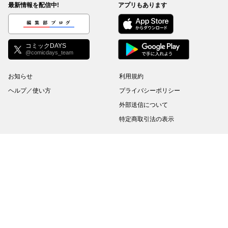
最新情報を配信中!
アプリもあります
編集部ブログ
コミックDAYS
@comicdays_team
お知らせ
利用規約
ヘルプ／使い方
プライバシーポリシー
外部送信について
特定商取引法の表示
コミックDAYSは正規版配信サイトマークを取得したサービスです。
©
KODANSHA Ltd.
All rights reserved. このサイトのデータの著作権は講談社が保有しま
す。無断複製転載放送等は禁止します。