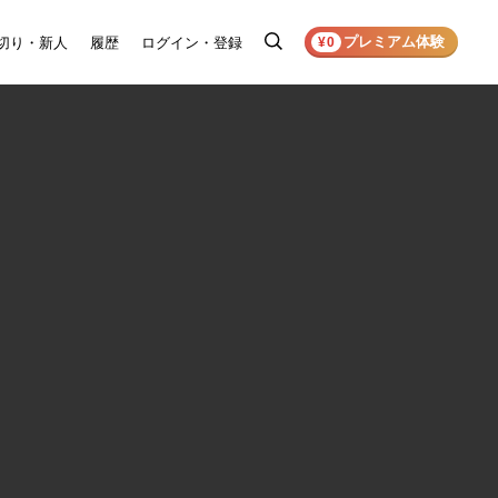
プレミアム体験
切り・新人
履歴
ログイン・登録
検
¥0
索