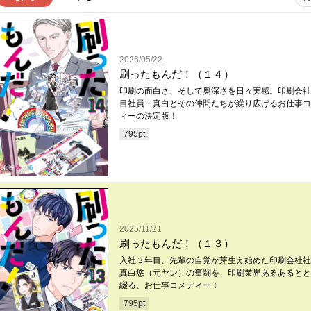
2026/05/22
刷ったもんだ！（１４）
印刷の面白さ、そして奥深さを日々実感。印刷会社
目社員・真白とその仲間たちが繰り広げるお仕事コ
ィーの決定版！
795
pt
2025/11/21
刷ったもんだ！（１３）
入社３年目、先輩の自覚が芽生え始めた印刷会社社
真白悠（元ヤン）の奮闘を、印刷業界あるあるとと
綴る、お仕事コメディー！
795
pt