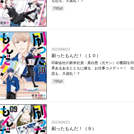
も恋も、大波乱！？
795
pt
2023/08/23
刷ったもんだ！（１０）
印刷会社の新米社員・真白悠（元ヤン）の奮闘を印
界あるあるとともに綴る、お仕事コメディー！ 仕
恋も、大波乱！？
795
pt
2023/04/21
刷ったもんだ！（９）