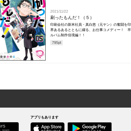
2021/11/22
刷ったもんだ！（５）
印刷会社の新米社員・真白悠（元ヤン）の奮闘を印
界あるあるとともに綴る、お仕事コメディー！ 卒
ルバム制作佳境編！！
795
pt
アプリもあります
YS
s_team