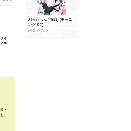
刷ったもんだ!(11) (モーニ
ング KC)
染谷 みのる
３年
メデ
員・
もに