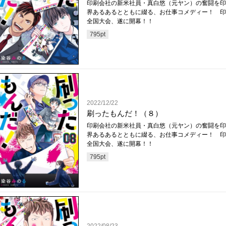
印刷会社の新米社員・真白悠（元ヤン）の奮闘を印
界あるあるとともに綴る、お仕事コメディー！ 印
全国大会、遂に開幕！！
795
pt
2022/12/22
刷ったもんだ！（８）
印刷会社の新米社員・真白悠（元ヤン）の奮闘を印
界あるあるとともに綴る、お仕事コメディー！ 印
全国大会、遂に開幕！！
795
pt