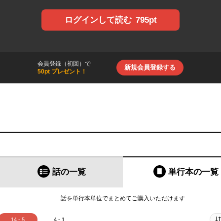
795pt
ログインして読む
会員登録（初回）で
新規会員登録する
50pt プレゼント！
話の一覧
単行本
の一覧
話を単行本単位でまとめてご購入いただけます
14 - 5
4 - 1