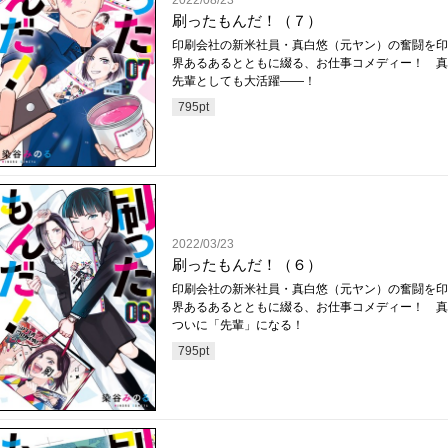
2022/08/23
刷ったもんだ！（７）
印刷会社の新米社員・真白悠（元ヤン）の奮闘を印
界あるあるとともに綴る、お仕事コメディー！ 真
先輩としても大活躍――！
795
pt
2022/03/23
刷ったもんだ！（６）
印刷会社の新米社員・真白悠（元ヤン）の奮闘を印
界あるあるとともに綴る、お仕事コメディー！ 真
ついに「先輩」になる！
795
pt