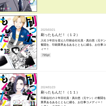
2025/03/21
刷ったもんだ！（１２）
入社３年目を迎えた印刷会社社員・真白悠（元ヤン
奮闘を、印刷業界あるあるとともに綴る、お仕事コ
ィー！
795
pt
2024/01/23
刷ったもんだ！（１１）
印刷会社の２年目社員・真白悠（元ヤン）の奮闘を
業界あるあるとともに綴る、お仕事コメディー！ 