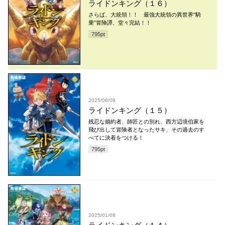
ライドンキング（１６）
さらば、大統領！！ 最強大統領の異世界“騎
乗”冒険譚、堂々完結！！
795
pt
2025/06/09
ライドンキング（１５）
残忍な婚約者、師匠との別れ、西方辺境伯家を
飛び出して冒険者となったサキ、その過去のす
べてに決着をつける！
795
pt
2025/01/08