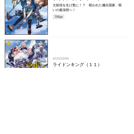
大統領を生け贄に！？ 呪われた傭兵国家、呪
いの最深部へ！
795
pt
2023/10/06
ライドンキング（１１）
大軍勢に完全包囲！ だが、プルチノフに秘策
あり…！？
795
pt
2023/04/07
ライドンキング（１０）