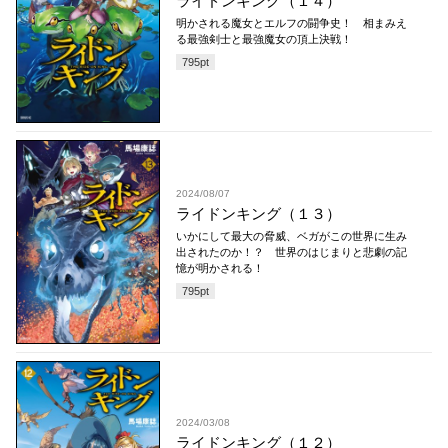
ライドンキング（１４）
明かされる魔女とエルフの闘争史！ 相まみえ
る最強剣士と最強魔女の頂上決戦！
795
pt
2024/08/07
ライドンキング（１３）
いかにして最大の脅威、ベガがこの世界に生み
出されたのか！？ 世界のはじまりと悲劇の記
憶が明かされる！
795
pt
2024/03/08
ライドンキング（１２）