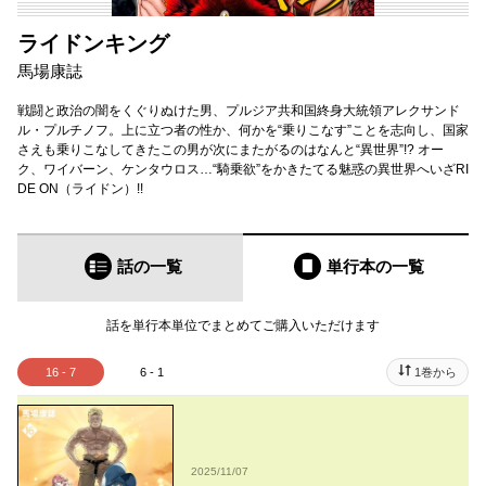
ライドンキング
馬場康誌
戦闘と政治の闇をくぐりぬけた男、プルジア共和国終身大統領アレクサンド
ル・プルチノフ。上に立つ者の性か、何かを“乗りこなす”ことを志向し、国家
さえも乗りこなしてきたこの男が次にまたがるのはなんと“異世界”!? オー
ク、ワイバーン、ケンタウロス…“騎乗欲”をかきたてる魅惑の異世界へいざRI
DE ON（ライドン）!!
話の一覧
単行本
の一覧
話を単行本単位でまとめてご購入いただけます
16 - 7
6 - 1
1巻から
2025/11/07