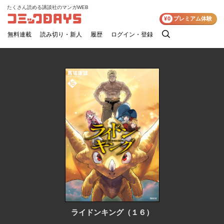
たくさん読める講談社のマンガWEB
コミックDAYS
¥0
プレミアム体験
無料連載
読み切り・新人
履歴
ログイン・登録
検
索
ライドンキング（１６）