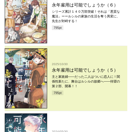
永年雇用は可能でしょうか（６）
シリーズ累計１４０万部突破！それは「悪質な
魔法」ーールシルの家族の生活を奪う異変に、
先生が対峙する！
795
pt
2025/10/30
永年雇用は可能でしょうか（５）
主と家政婦――だった二人はついに恋人に！関
係性新たに、舞台はルシルの故郷へ――待望の
第２部、開幕！！
795
pt
2024/05/30