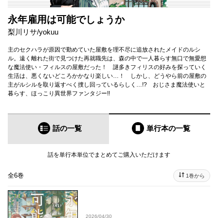
永年雇用は可能でしょうか
梨川リサ
/
yokuu
主のセクハラが原因で勤めていた屋敷を理不尽に追放されたメイドのルシ
ル。遠く離れた街で見つけた再就職先は、森の中で一人暮らす無口で無愛想
な魔法使い・フィルスの屋敷だった！ 謎多きフィリスの好みを探っていく
生活は、悪くないどころかかなり楽しい…！ しかし、どうやら前の屋敷の
主がルシルを取り返すべく捜し回っているらしく…!? おじさま魔法使いと
暮らす、ほっこり異世界ファンタジー!!
話の一覧
単行本
の一覧
話を単行本単位でまとめてご購入いただけます
全6巻
1巻から
2026/04/30