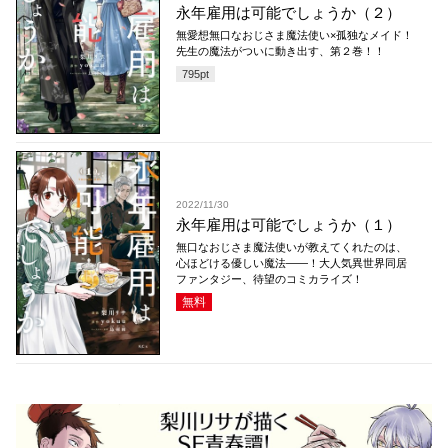
永年雇用は可能でしょうか（２）
無愛想無口なおじさま魔法使い×孤独なメイド！
先生の魔法がついに動き出す、第２巻！！
795
pt
2022/11/30
永年雇用は可能でしょうか（１）
無口なおじさま魔法使いが教えてくれたのは、
心ほどける優しい魔法――！大人気異世界同居
ファンタジー、待望のコミカライズ！
無料