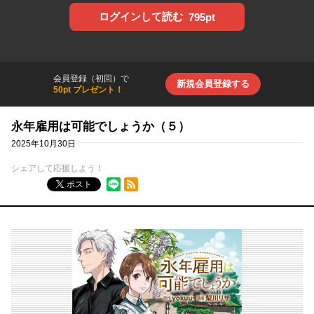
ログインして読む
795pt
会員登録（初回）で
新規会員登録する
50pt プレゼント！
永年雇用は可能でしょうか（５）
2025年10月30日
シェアして応援しよう！
RSSフィード
ポスト