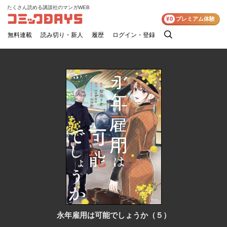
たくさん読める講談社のマンガWEB
コミックDAYS
¥0
プレミアム体験
無料連載
読み切り・新人
履歴
ログイン・登録
検
索
永年雇用は可能でしょうか（５）