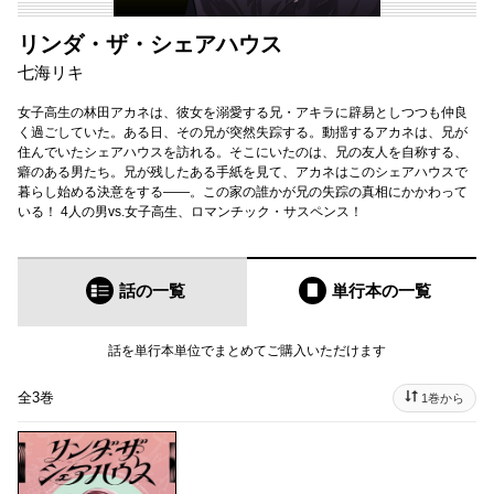
リンダ・ザ・シェアハウス
七海リキ
女子高生の林田アカネは、彼女を溺愛する兄・アキラに辟易としつつも仲良
く過ごしていた。ある日、その兄が突然失踪する。動揺するアカネは、兄が
住んでいたシェアハウスを訪れる。そこにいたのは、兄の友人を自称する、
癖のある男たち。兄が残したある手紙を見て、アカネはこのシェアハウスで
暮らし始める決意をする――。この家の誰かが兄の失踪の真相にかかわって
いる！ 4人の男vs.女子高生、ロマンチック・サスペンス！
話の一覧
単行本
の一覧
話を単行本単位でまとめてご購入いただけます
全3巻
1巻から