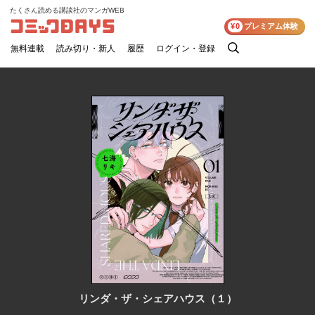
たくさん読める講談社のマンガWEB
コミックDAYS
¥0
プレミアム体験
無料連載
読み切り・新人
履歴
ログイン・登録
検
索
リンダ・ザ・シェアハウス（１）