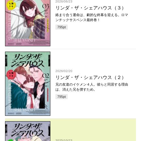
2026/06/23
リンダ・ザ・シェアハウス（３）
絡まり合う運命は、劇的な終幕を迎える。ロマ
ンチックサスペンス最終巻！
795
pt
2026/02/20
リンダ・ザ・シェアハウス（２）
兄の友達のイケメン４人。彼らと同居する理由
は、消えた兄を捜すため。
795
pt
2025/10/23