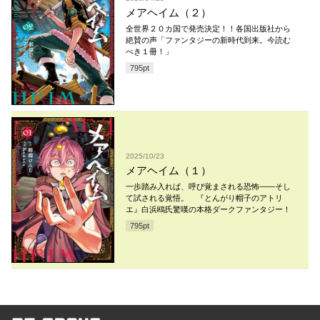
メアヘイム（２）
全世界２０カ国で発売決定！！各国出版社から
絶賛の声「ファンタジーの新時代到来。今読む
べき１冊！」
795
pt
2025/10/23
メアヘイム（１）
一歩踏み入れば、呼び覚まされる恐怖――そし
て試される覚悟。 『とんがり帽子のアトリ
エ』白浜鴎氏驚嘆の本格ダークファンタジー！
795
pt