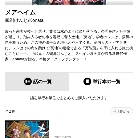
メアヘイム
鶴淵けんじ
/
Konata
腐った果実が枝へと還り、黄金は水のように滴り落ちる。条理を超えた事象
が起こり、踏み入る者の命を容易に奪う土地、“冥地”。学者のレンは、病気の
弟を救うため、この神の御手なき地へとやってくる。案内人のトビアと共
に、レンはその命を懸けて“冥地”の遺物である「万能薬」を手に入れる旅に挑
むことに――。『峠鬼』の鶴淵けんじと、スペイン漫画界が誇る新世代作
家・Konataが贈る、本格ダーク・ファンタジー！
話の一覧
単行本
の一覧
話を単行本単位でまとめてご購入いただけます
全2巻
1巻から
2026/04/23