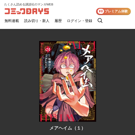
たくさん読める講談社のマンガWEB
コミックDAYS
¥0
プレミアム体験
無料連載
読み切り・新人
履歴
ログイン・登録
検
索
メアヘイム（１）