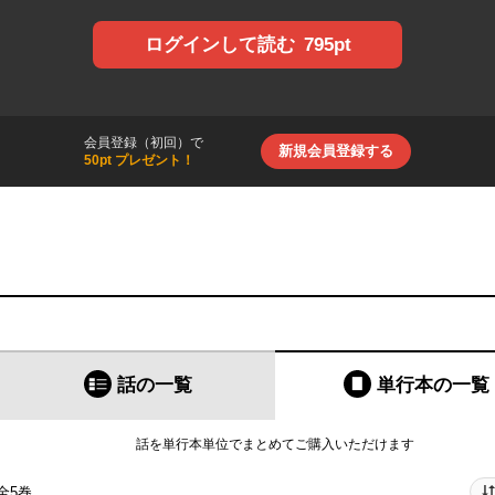
795pt
ログインして読む
会員登録（初回）で
新規会員登録する
50pt プレゼント！
話の一覧
単行本
の一覧
話を単行本単位でまとめてご購入いただけます
全5巻