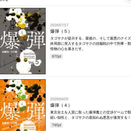
2026/07/17
爆弾（５）
タゴサクが提示する、最後の、そして最悪のクイズ
終局面に突入するタゴサクの頭脳戦の中で刑事・類
怪物の心を暴きだす。
870
pt
2026/04/20
爆弾（４）
東京全土を人質に取った爆弾魔との交渉ゲームで類
鋭い知性と、タゴサクの底知れぬ悪意が激突する！
795
pt