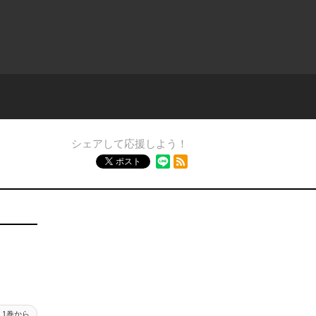
シェアして応援しよう！
RSSフィード
ポスト
1巻から