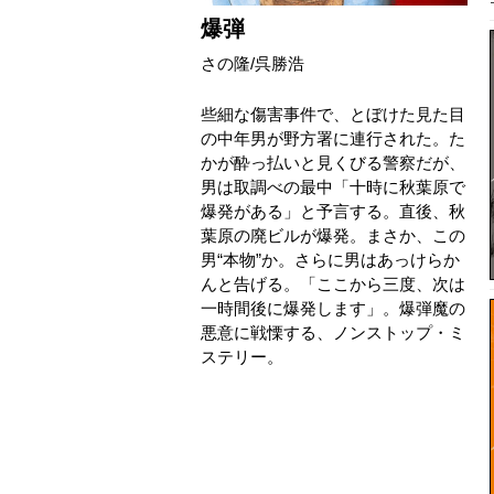
爆弾
さの隆
/
呉勝浩
些細な傷害事件で、とぼけた見た目
の中年男が野方署に連行された。た
かが酔っ払いと見くびる警察だが、
男は取調べの最中「十時に秋葉原で
爆発がある」と予言する。直後、秋
葉原の廃ビルが爆発。まさか、この
男“本物”か。さらに男はあっけらか
んと告げる。「ここから三度、次は
一時間後に爆発します」。爆弾魔の
悪意に戦慄する、ノンストップ・ミ
ステリー。