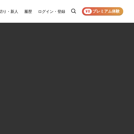
プレミアム体験
切り・新人
履歴
ログイン・登録
検
¥0
索