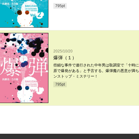
795
pt
2025/10/20
爆弾（１）
些細な事件で連行された中年男は取調室で「十時に
原で爆発がある」と予言する。爆弾魔の悪意が満ち
ンストップ・ミステリー！
795
pt