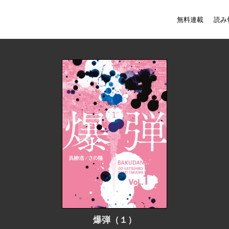
無料連載
読み
爆弾（１）