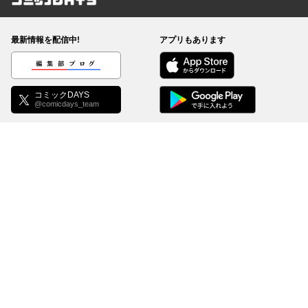
コミックDAYS
最新情報を配信中!
アプリもあります
編集部ブログ
コミックDAYS
@comicdays_team
お知らせ
利用規約
ヘルプ／使い方
プライバシーポリシー
外部送信について
特定商取引法の表示
コミックDAYSは正規版配信サイトマークを取得したサービスです。
©
KODANSHA Ltd.
All rights reserved. このサイトのデータの著作権は講談社が保有しま
す。無断複製転載放送等は禁止します。