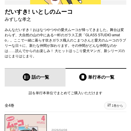
だいすき! いとしのムーコ
みずしな孝之
みんなだいすき！おはなつやつやの愛犬ムーコが帰ってきました。舞台は変
わらず、大自然の山の中にある一軒のガラス工房「GLASS STUDIO amat
o」。ここで一緒に暮らす吹きガラス職人のこまつさんと愛犬のムーコのラブ
リーな日々に、新たな仲間が加わります。その仲間がどんな仲間なのか
は……読んでからのお楽しみ！ 大ヒットほっこり愛犬マンガ、新シリーズの
はじまりはじまり。
話の一覧
単行本
の一覧
話を単行本単位でまとめてご購入いただけます
全4巻
1巻から
2026/04/08