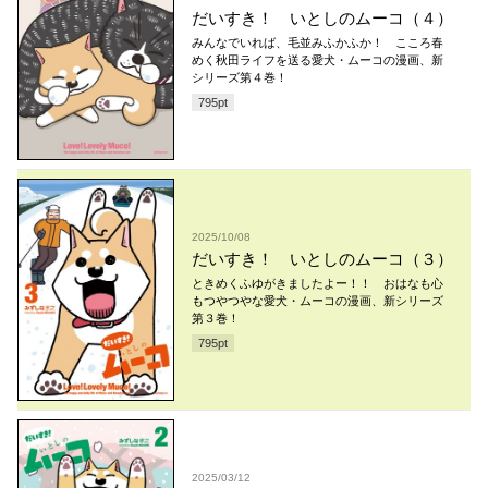
だいすき！ いとしのムーコ（４）
みんなでいれば、毛並みふかふか！ こころ春
めく秋田ライフを送る愛犬・ムーコの漫画、新
シリーズ第４巻！
795
pt
2025/10/08
だいすき！ いとしのムーコ（３）
ときめくふゆがきましたよー！！ おはなも心
もつやつやな愛犬・ムーコの漫画、新シリーズ
第３巻！
795
pt
2025/03/12