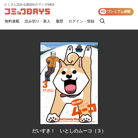
たくさん読める講談社のマンガWEB
コミックDAYS
¥0
プレミアム体験
無料連載
読み切り・新人
履歴
ログイン・登録
検
索
だいすき！ いとしのムーコ（３）