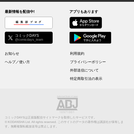
最新情報を配信中!
アプリもあります
編集部ブログ
コミックDAYS
@comicdays_team
お知らせ
利用規約
ヘルプ／使い方
プライバシーポリシー
外部送信について
特定商取引法の表示
コミックDAYSは正規版配信サイトマークを取得したサービスです。
©
KODANSHA Ltd.
All rights reserved. このサイトのデータの著作権は講談社が保有しま
す。無断複製転載放送等は禁止します。