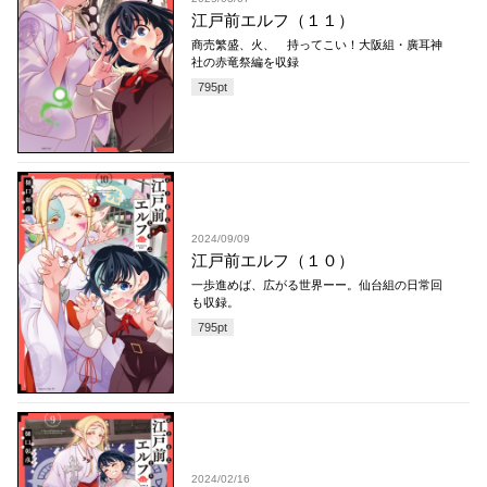
江戸前エルフ（１１）
商売繁盛、火、 持ってこい！大阪組・廣耳神
社の赤竜祭編を収録
795
pt
2024/09/09
江戸前エルフ（１０）
一歩進めば、広がる世界ーー。仙台組の日常回
も収録。
795
pt
2024/02/16