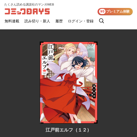
たくさん読める講談社のマンガWEB
コミックDAYS
¥0
プレミアム体験
無料連載
読み切り・新人
履歴
ログイン・登録
検
索
江戸前エルフ（１２）