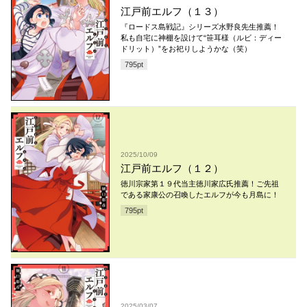
江戸前エルフ（１３）
『ロードス島戦記』シリーズ水野良先生推薦！
私も自宅に神棚を設けて“笹耳様（ルビ：ディー
ドリット）”をお祀りしようかな（笑）
795
pt
2025/10/09
江戸前エルフ（１２）
徳川宗家第１９代当主徳川家広氏推薦！ご先祖
である家康公の召喚したエルフが今も月島に！
795
pt
2025/03/07