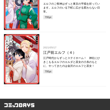
エルフのご祭神はずっと東京の平穏を祈ってい
ます。エルフのいる下町に広がる変わらない日
常。
795
pt
2021/05/17
江戸前エルフ（４）
江戸時代からずっとステイホーム！ 神社にひ
きこもるエルフのエルダと巫女の小糸のもと
に、やってきたのは金沢のエルフと巫女！
795
pt
コミックDAYS