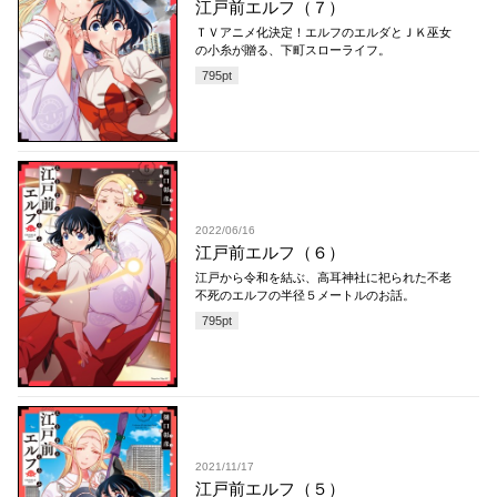
江戸前エルフ（７）
ＴＶアニメ化決定！エルフのエルダとＪＫ巫女
の小糸が贈る、下町スローライフ。
795
pt
2022/06/16
江戸前エルフ（６）
江戸から令和を結ぶ、高耳神社に祀られた不老
不死のエルフの半径５メートルのお話。
795
pt
2021/11/17
江戸前エルフ（５）