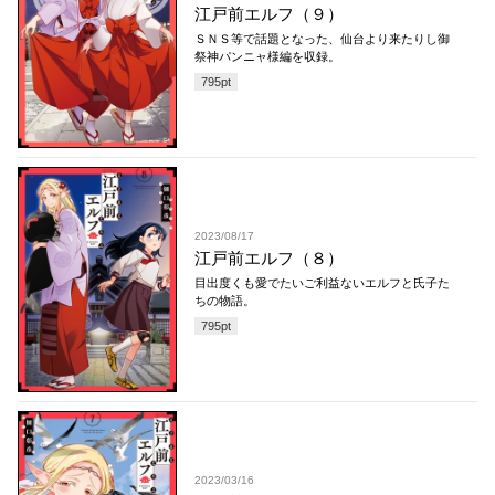
江戸前エルフ（９）
ＳＮＳ等で話題となった、仙台より来たりし御
祭神パンニャ様編を収録。
795
pt
2023/08/17
江戸前エルフ（８）
目出度くも愛でたいご利益ないエルフと氏子た
ちの物語。
795
pt
2023/03/16