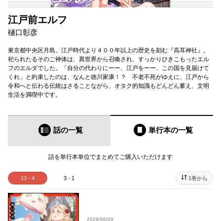
江戸前エルフ
樋口彰彦
東京都中央区月島。江戸時代より４００年以上の歴史を刻む『高耳神社』。
祀られたるそのご神体は、異世界から召喚され、すっかりひきこもったエル
フのエルダでした。「自分の代わりにーー、江戸をーー、この国を見届けて
くれ」と約束したのは、なんと徳川家康！？ 不老不死がゆえに、江戸から
令和へと伝わる伝統はさることながら、オタク的知識もどんどん蓄え、文明
生活を満喫中です。
話の一覧
単行本
の一覧
話を単行本単位でまとめてご購入いただけます
13 - 4
3 - 1
1巻から
2026/06/09