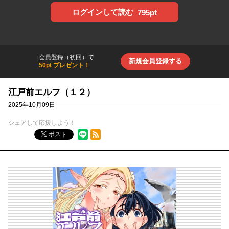
ログインして読む
795pt
会員登録（初回）で
新規会員登録する
50pt プレゼント！
江戸前エルフ（１２）
2025年10月09日
シェアして応援しよう！
RSSフィード
ポスト