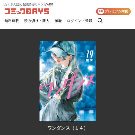
たくさん読める講談社のマンガWEB
コミックDAYS
¥0
プレミアム体験
無料連載
読み切り・新人
履歴
ログイン・登録
検
索
ワンダンス（１４）