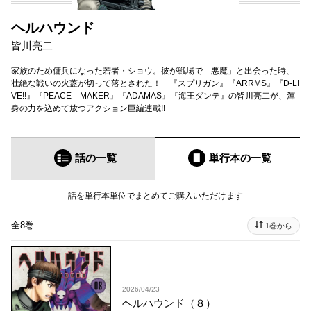
ヘルハウンド
皆川亮二
家族のため傭兵になった若者・ショウ。彼が戦場で「悪魔」と出会った時、
壮絶な戦いの火蓋が切って落とされた！ 『スプリガン』『ARRMS』『D-LI
VE!!』『PEACE MAKER』『ADAMAS』『海王ダンテ』の皆川亮二が、渾
身の力を込めて放つアクション巨編連載!!
話の一覧
単行本
の一覧
話を単行本単位でまとめてご購入いただけます
全8巻
1巻から
2026/04/23
ヘルハウンド（８）