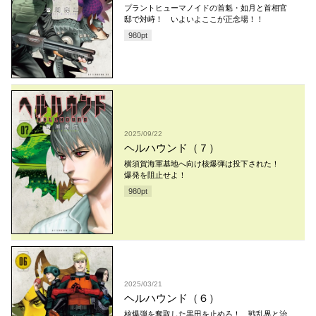
プラントヒューマノイドの首魁・如月と首相官
邸で対峙！ いよいよここが正念場！！
980
pt
2025/09/22
ヘルハウンド（７）
横須賀海軍基地へ向け核爆弾は投下された！
爆発を阻止せよ！
980
pt
2025/03/21
ヘルハウンド（６）
核爆弾を奪取した黒田を止めろ！ 戦乱界と治