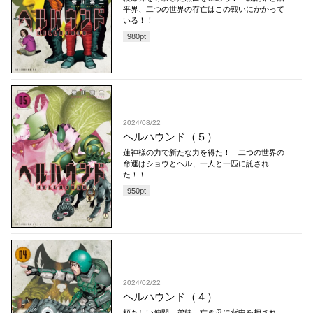
平界、二つの世界の存亡はこの戦いにかかって
いる！！
980
pt
2024/08/22
ヘルハウンド（５）
蓮神様の力で新たな力を得た！ 二つの世界の
命運はショウとヘル、一人と一匹に託され
た！！
950
pt
2024/02/22
ヘルハウンド（４）
頼もしい仲間、弟妹、亡き母に背中を押され、