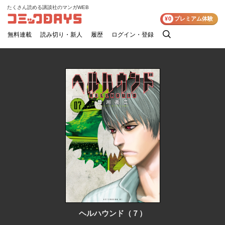
たくさん読める講談社のマンガWEB
コミックDAYS
¥0
プレミアム体験
無料連載
読み切り・新人
履歴
ログイン・登録
検
索
ヘルハウンド（７）