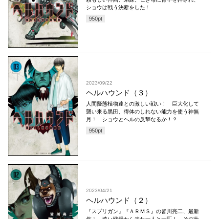
ショウは戦う決断をした！
950
pt
2023/09/22
ヘルハウンド（３）
人間擬態植物達との激しい戦い！ 巨大化して
襲い来る黒田、得体のしれない能力を使う神無
月！ ショウとヘルの反撃なるか！？
950
pt
2023/04/21
ヘルハウンド（２）
『スプリガン』『ＡＲＭＳ』の皆川亮二、最新