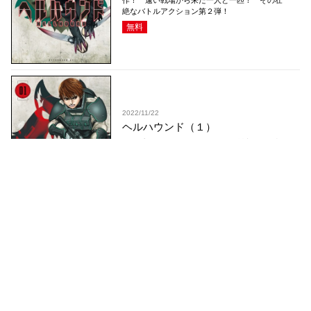
作！ 遠い戦場から来た一人と一匹！ その壮
絶なバトルアクション第２弾！
無料
2022/11/22
ヘルハウンド（１）
『スプリガン』『ＡＲＭＳ』の皆川亮二、最新
作！ 遠い戦場から来た、一人と一匹！ その
壮絶なバトルアクション！
無料
コミックDAYS