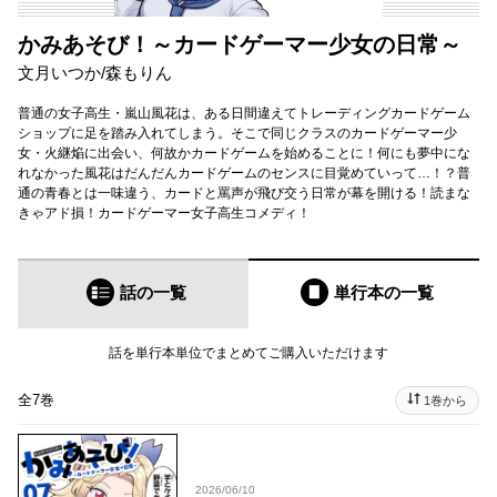
かみあそび！～カードゲーマー少女の日常～
文月いつか
/
森もりん
普通の女子高生・嵐山風花は、ある日間違えてトレーディングカードゲーム
ショップに足を踏み入れてしまう。そこで同じクラスのカードゲーマー少
女・火継焔に出会い、何故かカードゲームを始めることに！何にも夢中にな
れなかった風花はだんだんカードゲームのセンスに目覚めていって…！？普
通の青春とは一味違う、カードと罵声が飛び交う日常が幕を開ける！読まな
きゃアド損！カードゲーマー女子高生コメディ！
話の一覧
単行本
の一覧
話を単行本単位でまとめてご購入いただけます
全7巻
1巻から
2026/06/10