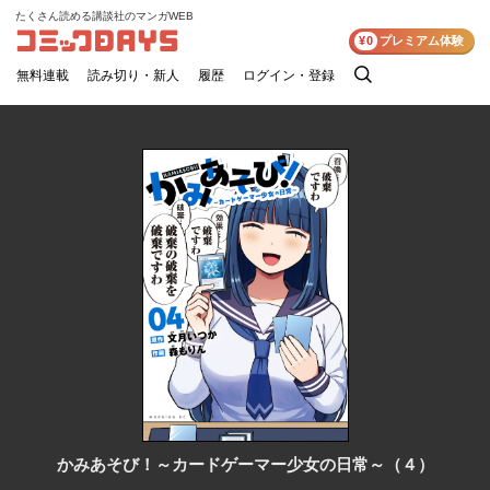
たくさん読める講談社のマンガWEB
コミックDAYS
¥0
プレミアム体験
無料連載
読み切り・新人
履歴
ログイン・登録
検
索
かみあそび！～カードゲーマー少女の日常～（４）