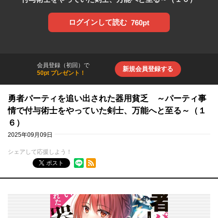
ログインして読む
760pt
会員登録（初回）で
新規会員登録する
50pt プレゼント！
勇者パーティを追い出された器用貧乏 ～パーティ事
情で付与術士をやっていた剣士、万能へと至る～（１
６）
2025年09月09日
シェアして応援しよう！
RSSフィード
ポスト