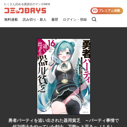
たくさん読める講談社のマンガWEB
コミックDAYS
¥0
プレミアム体験
無料連載
読み切り・新人
履歴
ログイン・登録
検
索
勇者パーティを追い出された器用貧乏 ～パーティ事情で
付与術士をやっていた剣士、万能へと至る～（１６）