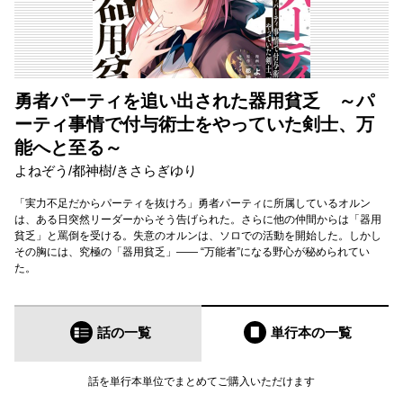
勇者パーティを追い出された器用貧乏 ～パ
ーティ事情で付与術士をやっていた剣士、万
能へと至る～
よねぞう
/
都神樹
/
きさらぎゆり
「実力不足だからパーティを抜けろ」勇者パーティに所属しているオルン
は、ある日突然リーダーからそう告げられた。さらに他の仲間からは「器用
貧乏」と罵倒を受ける。失意のオルンは、ソロでの活動を開始した。しかし
その胸には、究極の「器用貧乏」―― “万能者”になる野心が秘められてい
た。
話の一覧
単行本
の一覧
話を単行本単位でまとめてご購入いただけます