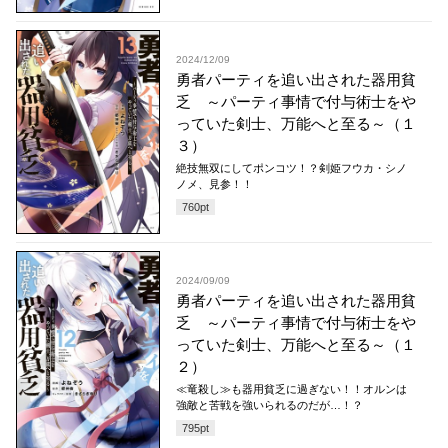
2024/12/09
勇者パーティを追い出された器用貧
乏 ～パーティ事情で付与術士をや
っていた剣士、万能へと至る～（１
３）
絶技無双にしてポンコツ！？剣姫フウカ・シノ
ノメ、見参！！
760
pt
2024/09/09
勇者パーティを追い出された器用貧
乏 ～パーティ事情で付与術士をや
っていた剣士、万能へと至る～（１
２）
≪竜殺し≫も器用貧乏に過ぎない！！オルンは
強敵と苦戦を強いられるのだが…！？
795
pt