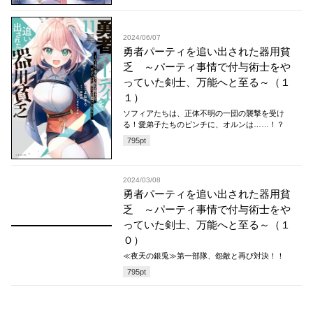
2024/06/07
勇者パーティを追い出された器用貧
乏 ～パーティ事情で付与術士をや
っていた剣士、万能へと至る～（１
１）
ソフィアたちは、正体不明の一団の襲撃を受け
る！愛弟子たちのピンチに、オルンは……！？
795
pt
2024/03/08
勇者パーティを追い出された器用貧
乏 ～パーティ事情で付与術士をや
っていた剣士、万能へと至る～（１
０）
≪夜天の銀兎≫第一部隊、怨敵と再び対決！！
795
pt