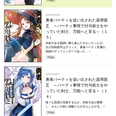
760
pt
2025/06/09
勇者パーティを追い出された器用貧
乏 ～パーティ事情で付与術士をや
っていた剣士、万能へと至る～（１
５）
武術大会を順調に勝ち進んだオルンだったが、
次の対戦相手はデリック。勇者パーティ所属の
因縁のディフェンダーであった…！
760
pt
2025/03/07
勇者パーティを追い出された器用貧
乏 ～パーティ事情で付与術士をや
っていた剣士、万能へと至る～（１
４）
様々な思惑が交錯するなか、武術大会が開幕
し、オルンの前に強敵たちが立ちふさがる…！
760
pt