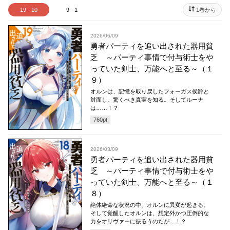
19 - 10
9 - 1
1巻から
2026/06/09
勇者パーティを追い出された器用貧
乏 ～パーティ事情で付与術士をや
っていた剣士、万能へと至る～（１
９）
オルンは、記憶を取り戻したフォーガス侯爵と
対面し、驚くべき真実を知る。そしてルーナ
は……！？
760
pt
2026/03/09
勇者パーティを追い出された器用貧
乏 ～パーティ事情で付与術士をや
っていた剣士、万能へと至る～（１
８）
絶体絶命な状況の中、オルンに異変が起きる。
そして覚醒したオルンは、想定外かつ圧倒的な
力をオリヴァーに振るうのだが…！？