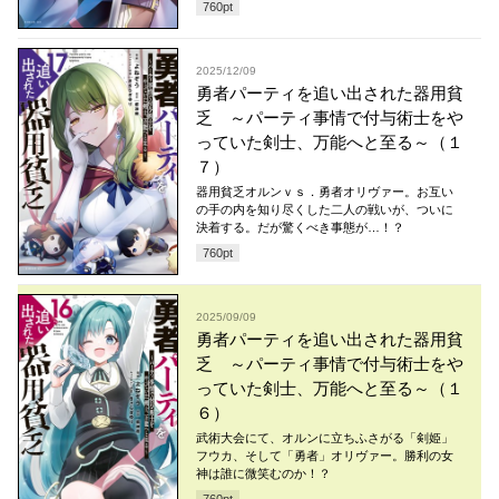
760
pt
2025/12/09
勇者パーティを追い出された器用貧
乏 ～パーティ事情で付与術士をや
っていた剣士、万能へと至る～（１
７）
器用貧乏オルンｖｓ．勇者オリヴァー。お互い
の手の内を知り尽くした二人の戦いが、ついに
決着する。だが驚くべき事態が…！？
760
pt
2025/09/09
勇者パーティを追い出された器用貧
乏 ～パーティ事情で付与術士をや
っていた剣士、万能へと至る～（１
６）
武術大会にて、オルンに立ちふさがる「剣姫」
フウカ、そして「勇者」オリヴァー。勝利の女
神は誰に微笑むのか！？