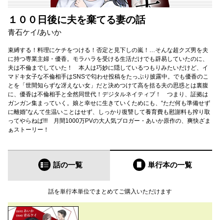
１００日後に夫を棄てる妻の話
青石ケイ
/
あいか
束縛する！料理にケチをつける！否定と見下しの嵐！…そんな超クズ男を夫
に持つ専業主婦・優香。モラハラを受ける生活だけでも辟易していたのに、
夫は不倫までしていた！ 本人は巧妙に隠しているつもりみたいだけど、イ
マドキ女子な不倫相手はSNSで匂わせ投稿をたっぷり披露中。でも優香のこ
とを「世間知らずな冴えない女」だと決めつけて高を括る夫の思惑とは裏腹
に、優香は不倫相手と全然同世代！デジタルネイティブ！ つまり、証拠は
ガンガン集まっていく。娘と幸せに生きていくためにも、“ただ何も準備せず
に離婚”なんて生温いことはせず、しっかり復讐して養育費も慰謝料も搾り取
ってやらねば!!! 月間1000万PVの大人気ブロガー・あいか原作の、爽快ざま
ぁストーリー！
話の一覧
単行本
の一覧
話を単行本単位でまとめてご購入いただけます