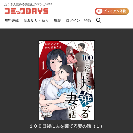
たくさん読める講談社のマンガWEB
コミックDAYS
¥0
プレミアム体験
無料連載
読み切り・新人
履歴
ログイン・登録
検
索
１００日後に夫を棄てる妻の話（１）