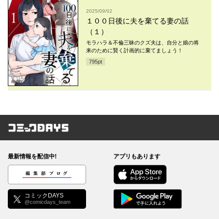
2025/09/02
１００日後に夫を棄てる妻の話
（１）
モラハラ＆不倫三昧のクズ夫は、自分と娘の将
来のために賢く計画的に棄てましょう！
795
pt
コミックDAYS
最新情報を配信中!
アプリもあります
編集部ブログ
コミックDAYS
@comicdays_team