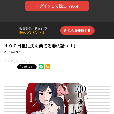
ログインして読む
795pt
会員登録（初回）で
新規会員登録する
50pt プレゼント！
１００日後に夫を棄てる妻の話（１）
2025年09月02日
シェアして応援しよう！
RSSフィード
ポスト