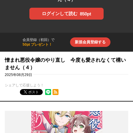
ログインして読む
850pt
会員登録（初回）で
新規会員登録する
50pt プレゼント！
憎まれ悪役令嬢のやり直し 今度も愛されなくて構い
ません（４）
2025年08月29日
シェアして応援しよう！
RSSフィード
ポスト