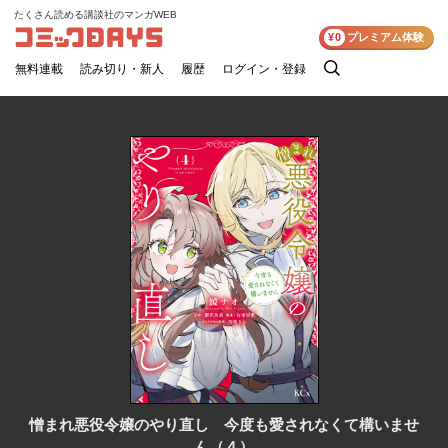
たくさん読める講談社のマンガWEB
コミックDAYS
¥0
プレミアム体験
無料連載
読み切り・新人
履歴
ログイン・登録
検
索
憎まれ悪役令嬢のやり直し 今度も愛されなくて構いませ
ん（４）