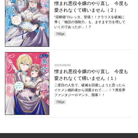
憎まれ悪役令嬢のやり直し 今度も
愛されなくて構いません（２）
“泥棒猫”ロレッタ、登場！！クラリスを破滅に
導く「物語の強制力」も、ますます力を増して
いくのであったが…！？
795
pt
2024/09/30
憎まれ悪役令嬢のやり直し 今度も
愛されなくて構いません（１）
二度目の人生で、破滅を回避しようと思ったら
イケメン婚約者から溺愛されて……！？異世界
ファンタジーロマンス、開幕！！
795
pt