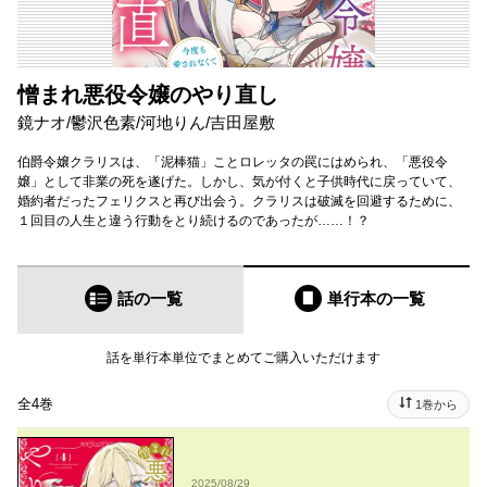
憎まれ悪役令嬢のやり直し
鏡ナオ
/
鬱沢色素
/
河地りん
/
吉田屋敷
伯爵令嬢クラリスは、「泥棒猫」ことロレッタの罠にはめられ、「悪役令
嬢」として非業の死を遂げた。しかし、気が付くと子供時代に戻っていて、
婚約者だったフェリクスと再び出会う。クラリスは破滅を回避するために、
１回目の人生と違う行動をとり続けるのであったが……！？
話の一覧
単行本
の一覧
話を単行本単位でまとめてご購入いただけます
全4巻
1巻から
2025/08/29