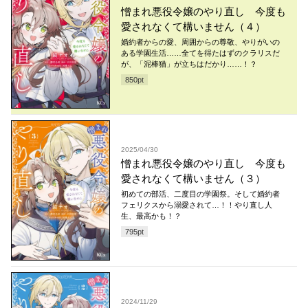
憎まれ悪役令嬢のやり直し 今度も
愛されなくて構いません（４）
婚約者からの愛、周囲からの尊敬、やりがいの
ある学園生活……全てを得たはずのクラリスだ
が、「泥棒猫」が立ちはだかり……！？
850
pt
2025/04/30
憎まれ悪役令嬢のやり直し 今度も
愛されなくて構いません（３）
初めての部活、二度目の学園祭。そして婚約者
フェリクスから溺愛されて…！！やり直し人
生、最高かも！？
795
pt
2024/11/29