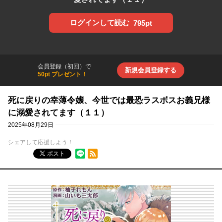
ログインして読む
795pt
会員登録（初回）で
新規会員登録する
50pt プレゼント！
死に戻りの幸薄令嬢、今世では最恐ラスボスお義兄様
に溺愛されてます（１１）
2025年08月29日
シェアして応援しよう！
RSSフィード
ポスト