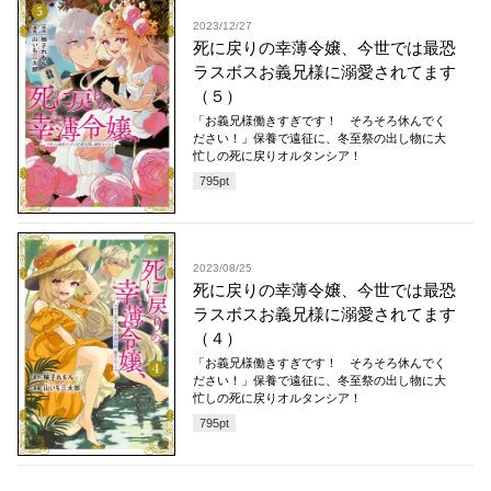
2023/12/27
死に戻りの幸薄令嬢、今世では最恐
ラスボスお義兄様に溺愛されてます
（５）
「お義兄様働きすぎです！ そろそろ休んでく
ださい！」保養で遠征に、冬至祭の出し物に大
忙しの死に戻りオルタンシア！
795
pt
2023/08/25
死に戻りの幸薄令嬢、今世では最恐
ラスボスお義兄様に溺愛されてます
（４）
「お義兄様働きすぎです！ そろそろ休んでく
ださい！」保養で遠征に、冬至祭の出し物に大
忙しの死に戻りオルタンシア！
795
pt