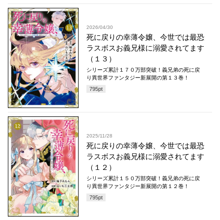
2026/04/30
死に戻りの幸薄令嬢、今世では最恐
ラスボスお義兄様に溺愛されてます
（１３）
シリーズ累計１７０万部突破！義兄弟の死に戻
り異世界ファンタジー新展開の第１３巻！
795
pt
2025/11/28
死に戻りの幸薄令嬢、今世では最恐
ラスボスお義兄様に溺愛されてます
（１２）
シリーズ累計１５０万部突破！義兄弟の死に戻
り異世界ファンタジー新展開の第１２巻！
795
pt