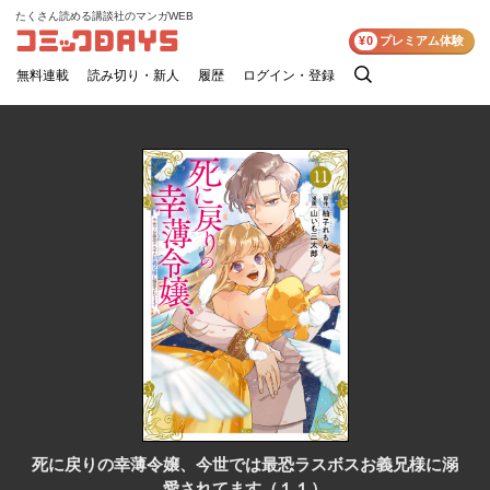
たくさん読める講談社のマンガWEB
コミックDAYS
¥0
プレミアム体験
無料連載
読み切り・新人
履歴
ログイン・登録
検
索
死に戻りの幸薄令嬢、今世では最恐ラスボスお義兄様に溺
愛されてます（１１）