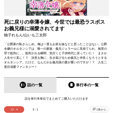
死に戻りの幸薄令嬢、今世では最恐ラスボス
お義兄様に溺愛されてます
柚子れもん
/
山いも三太郎
「公爵家の恥さらしめ。俺は一度もお前を妹などと思ったことはない」公爵
令嬢のオルタンシアは、唯一の家族・義兄ジェラールに見捨てられ、無実の
罪で処刑に…。処刑される瞬間、気付くと子供時代に戻っていた！ まさか
人生やり直し！？ 決意を胸に、生き延びるため義兄と仲良くなろうとする
オルタンシア。だけど、なんだかお義兄様の愛が重いのですが！？ 人生二
度目溺愛ファンタジー！
話の一覧
単行本
の一覧
話を単行本単位でまとめてご購入いただけます
13 - 4
3 - 1
1巻から