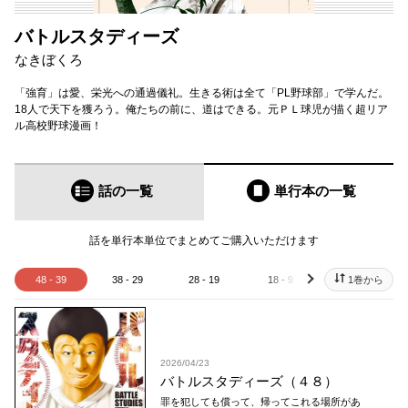
バトルスタディーズ
なきぼくろ
「強育」は愛、栄光への通過儀礼。生きる術は全て「PL野球部」で学んだ。
18人で天下を獲ろう。俺たちの前に、道はできる。元ＰＬ球児が描く超リア
ル高校野球漫画！
話の一覧
単行本
の一覧
話を単行本単位でまとめてご購入いただけます
48 - 39
38 - 29
28 - 19
18 - 9
8 - 1
1巻から
next
2026/04/23
バトルスタディーズ（４８）
罪を犯しても償って、帰ってこれる場所があ