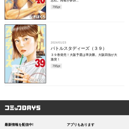
忠社。両者が夢み...
795
pt
2024/01/23
バトルスタディーズ（３９）
３９巻発売！大阪予選は準決勝。大阪四強が大
激突！
795
pt
コミックDAYS
最新情報を配信中!
アプリもあります