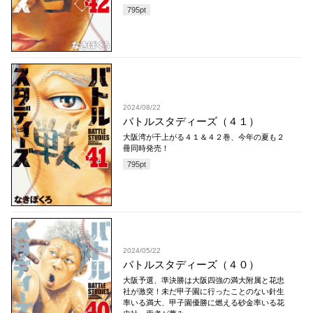
795
pt
2024/08/22
バトルスタディーズ（４１）
大阪湾が干上がる４１＆４２巻、今年の夏も２
冊同時発売！
795
pt
2024/05/22
バトルスタディーズ（４０）
大阪予選、準決勝は大阪四強の満大附属と花忠
社が激突！未だ甲子園に行ったことのない針生
率いる満大、甲子園優勝に燃える砂金率いる花