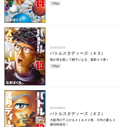
795
pt
2024/12/23
バトルスタディーズ（４３）
猫が虎を殺して獅子になる、最新４３巻！
795
pt
2024/08/22
バトルスタディーズ（４２）
大阪湾が干上がる４１＆４２巻、今年の夏も２
冊同時発売！