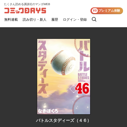
たくさん読める講談社のマンガWEB
コミックDAYS
¥0
プレミアム体験
無料連載
読み切り・新人
履歴
ログイン・登録
検
索
バトルスタディーズ（４６）