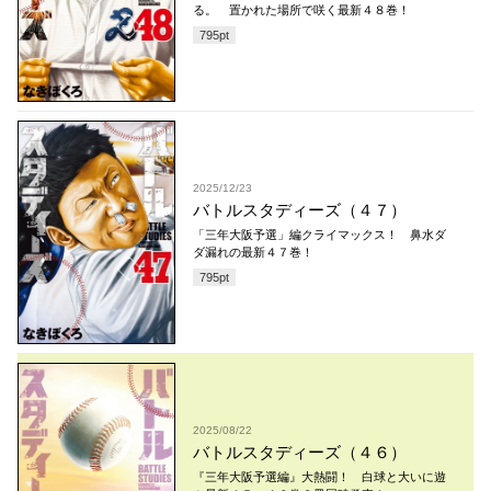
る。 置かれた場所で咲く最新４８巻！
795
pt
2025/12/23
バトルスタディーズ（４７）
「三年大阪予選」編クライマックス！ 鼻水ダ
ダ漏れの最新４７巻！
795
pt
2025/08/22
バトルスタディーズ（４６）
『三年大阪予選編』大熱闘！ 白球と大いに遊