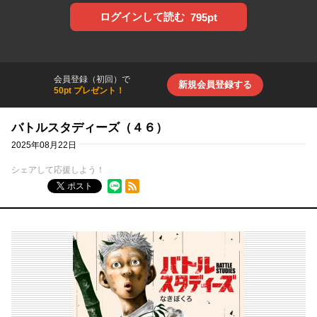
ログインして読む
795pt
会員登録（初回）で
新規会員登録する
50pt プレゼント！
バトルスタディーズ（４６）
2025年08月22日
シェアして応援しよう！
RSSフィード
ポスト