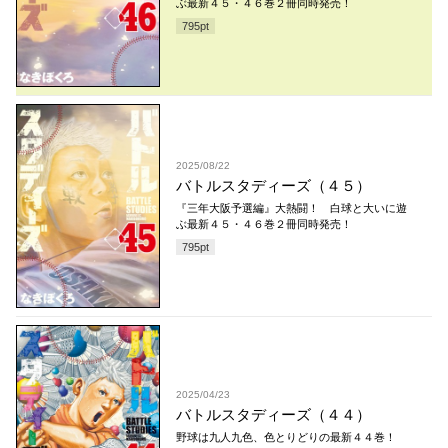
ぶ最新４５・４６巻２冊同時発売！
795
pt
2025/08/22
バトルスタディーズ（４５）
『三年大阪予選編』大熱闘！ 白球と大いに遊
ぶ最新４５・４６巻２冊同時発売！
795
pt
2025/04/23
バトルスタディーズ（４４）
野球は九人九色、色とりどりの最新４４巻！