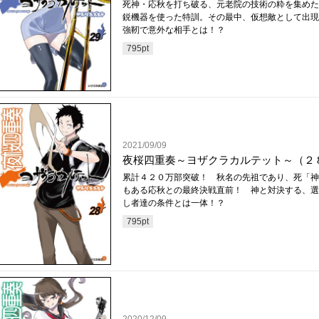
死神・応秋を打ち破る、元老院の技術の粋を集めた
鋭機器を使った特訓。その最中、仮想敵として出現
強靭で意外な相手とは！？
795
pt
2021/09/09
夜桜四重奏～ヨザクラカルテット～（２
累計４２０万部突破！ 秋名の先祖であり、死「神
もある応秋との最終決戦直前！ 神と対決する、選
し者達の条件とは一体！？
795
pt