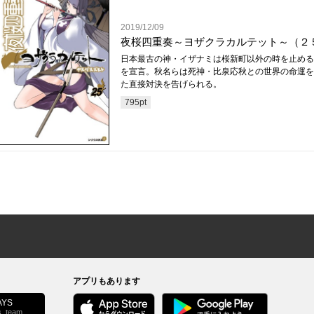
2019/12/09
夜桜四重奏～ヨザクラカルテット～（２
日本最古の神・イザナミは桜新町以外の時を止める
を宣言。秋名らは死神・比泉応秋との世界の命運を
た直接対決を告げられる。
795
pt
アプリもあります
YS
s_team