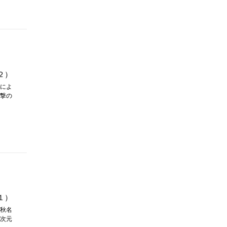
２）
によ
撃の
１）
秋名
次元