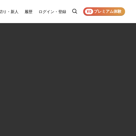
プレミアム体験
切り・新人
履歴
ログイン・登録
検
¥0
索