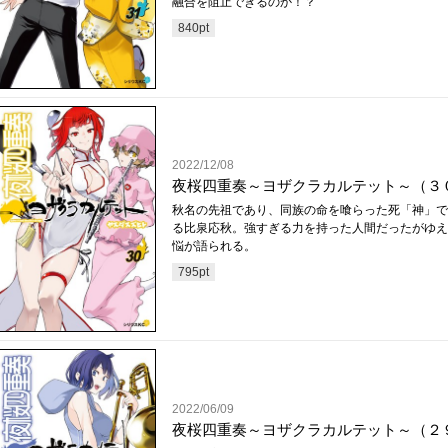
融合を阻止できるのか！？
840
pt
2022/12/08
夜桜四重奏～ヨザクラカルテット～（３
秋名の先祖であり、同族の命を喰らった死「神」で
る比泉応秋。強すぎる力を持った人間だったがゆえ
悩が語られる。
795
pt
2022/06/09
夜桜四重奏～ヨザクラカルテット～（２