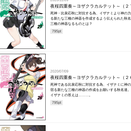
2020/12/09
夜桜四重奏～ヨザクラカルテット～（２
死神・比泉応秋に対抗する為、イザナミより神の力
る新たな三種の神器を作成するよう伝えられた秋名
三種の神器なるものとは？
795
pt
2020/07/09
夜桜四重奏～ヨザクラカルテット～（２
死神である比泉応秋に対抗する為、イザナミに神の
宿る新たな三種の神器の作成をお願いする秋名達。
イザナミの答えは………。
795
pt