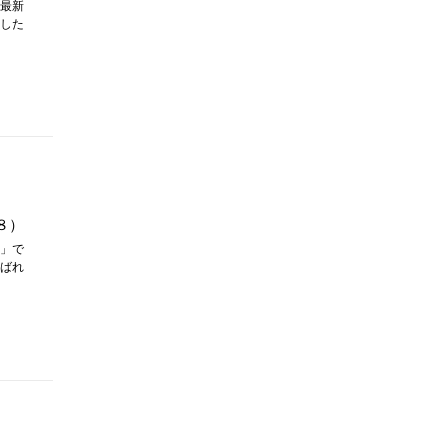
最新
した
８）
」で
ばれ