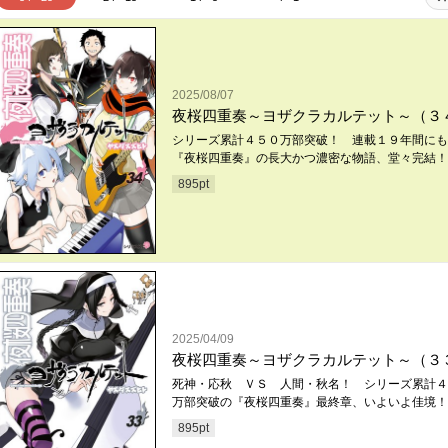
2025/08/07
夜桜四重奏～ヨザクラカルテット～（３
シリーズ累計４５０万部突破！ 連載１９年間にも
『夜桜四重奏』の長大かつ濃密な物語、堂々完結！
895
pt
2025/04/09
夜桜四重奏～ヨザクラカルテット～（３
死神・応秋 ＶＳ 人間・秋名！ シリーズ累計４
万部突破の『夜桜四重奏』最終章、いよいよ佳境！
895
pt