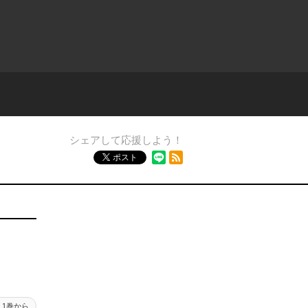
シェアして応援しよう！
RSSフィード
ポスト
1巻から