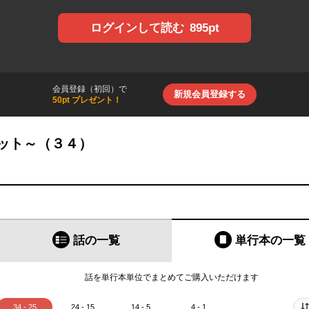
895pt
ログインして読む
会員登録（初回）で
新規会員登録する
50pt プレゼント！
ット～（３４）
話の一覧
単行本
の一覧
話を単行本単位でまとめてご購入いただけます
34 - 25
24 - 15
14 - 5
4 - 1