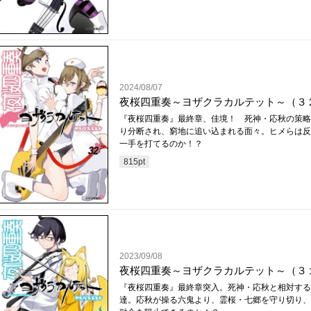
2024/08/07
夜桜四重奏～ヨザクラカルテット～（３
『夜桜四重奏』最終章、佳境！ 死神・応秋の策略
り分断され、窮地に追い込まれる面々。ヒメらは反
一手を打てるのか！？
815
pt
2023/09/08
夜桜四重奏～ヨザクラカルテット～（３
『夜桜四重奏』最終章突入。死神・応秋と相対する
達。応秋が操る六鬼より、霊桜・七郷を守り切り、