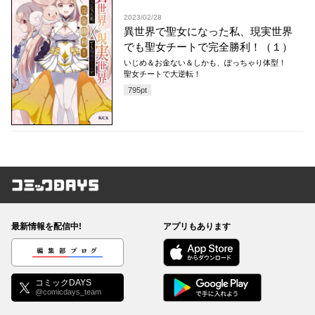
2023/02/28
異世界で聖女になった私、現実世界
でも聖女チートで完全勝利！（１）
いじめ＆お金ない＆しかも、ぽっちゃり体型！
聖女チートで大逆転！
795
pt
コミックDAYS
最新情報を配信中!
アプリもあります
編集部ブログ
コミックDAYS
@comicdays_team