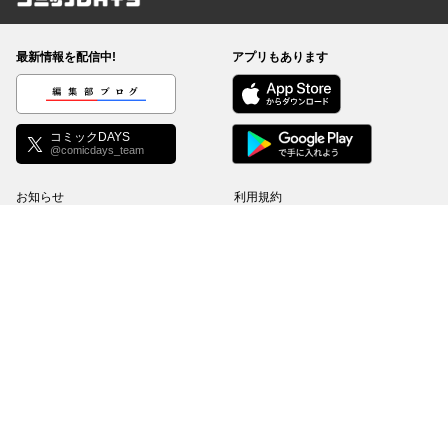
コミックDAYS
最新情報を配信中!
アプリもあります
編集部ブログ
コミックDAYS
@comicdays_team
お知らせ
利用規約
ヘルプ／使い方
プライバシーポリシー
外部送信について
特定商取引法の表示
コミックDAYSは正規版配信サイトマークを取得したサービスです。
©
KODANSHA Ltd.
All rights reserved. このサイトのデータの著作権は講談社が保有しま
す。無断複製転載放送等は禁止します。