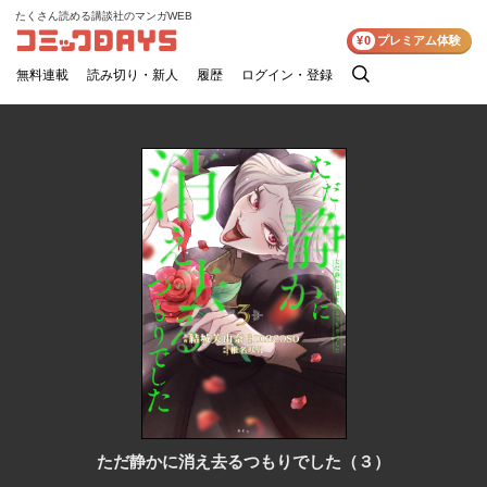
たくさん読める講談社のマンガWEB
コミックDAYS
¥0
プレミアム体験
無料連載
読み切り・新人
履歴
ログイン・登録
検
索
ただ静かに消え去るつもりでした（３）