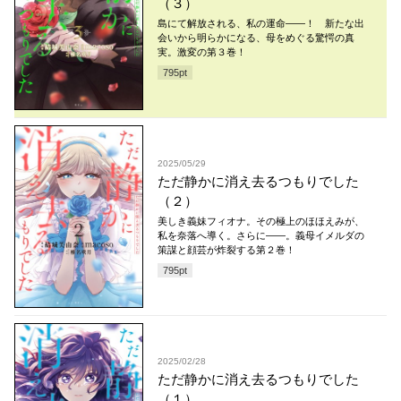
（３）
島にて解放される、私の運命――！ 新たな出
会いから明らかになる、母をめぐる驚愕の真
実。激変の第３巻！
795
pt
2025/05/29
ただ静かに消え去るつもりでした
（２）
美しき義妹フィオナ。その極上のほほえみが、
私を奈落へ導く。さらに——。義母イメルダの
策謀と顔芸が炸裂する第２巻！
795
pt
2025/02/28
ただ静かに消え去るつもりでした
（１）