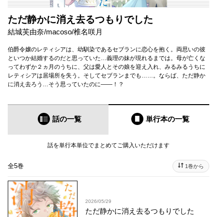
ただ静かに消え去るつもりでした
結城芙由奈
/
macoso
/
椎名咲月
伯爵令嬢のレティシアは、幼馴染であるセブランに恋心を抱く。両思いの彼
といつか結婚するのだと思っていた…義理の妹が現れるまでは。母が亡くな
ってわずか２ヵ月のうちに、父は愛人とその娘を迎え入れ、みるみるうちに
レティシアは居場所を失う。そしてセブランまでも……。ならば、ただ静か
に消え去ろう…そう思っていたのに――！？
話の一覧
単行本
の一覧
話を単行本単位でまとめてご購入いただけます
全5巻
1巻から
2026/05/29
ただ静かに消え去るつもりでした