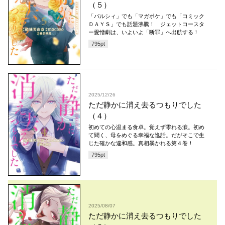
（５）
「パルシィ」でも「マガポケ」でも「コミック
ＤＡＹＳ」でも話題沸騰！ ジェットコースタ
ー愛憎劇は、いよいよ「断罪」へ出航する！
795
pt
2025/12/26
ただ静かに消え去るつもりでした
（４）
初めての心温まる食卓。覚えず零れる涙。初め
て聞く、母をめぐる幸福な逸話。だがそこで生
じた確かな違和感。真相暴かれる第４巻！
795
pt
2025/08/07
ただ静かに消え去るつもりでした