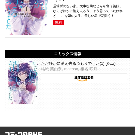
居場所のない家。大事な幼なじみを奪う義妹。
ならば静かに消え去ろう。そう思っていたけれ
ど──。令嬢の人生、美しい島で花開く！
無料
コミックス情報
ただ静かに消え去るつもりでした(1) (KCx)
結城 芙由奈, macoso, 椎名 咲月