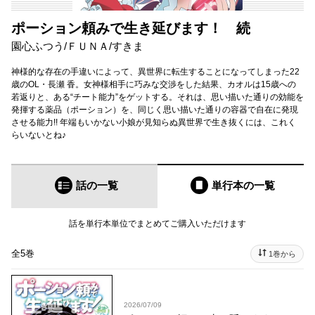
ポーション頼みで生き延びます！ 続
園心ふつう
/
ＦＵＮＡ
/
すきま
神様的な存在の手違いによって、異世界に転生することになってしまった22
歳のOL・長瀬 香。女神様相手に巧みな交渉をした結果、カオルは15歳への
若返りと、ある“チート能力”をゲットする。それは、思い描いた通りの効能を
発揮する薬品（ポーション）を、同じく思い描いた通りの容器で自在に発現
させる能力!! 年端もいかない小娘が見知らぬ異世界で生き抜くには、これく
らいないとね♪
話の一覧
単行本
の一覧
話を単行本単位でまとめてご購入いただけます
全5巻
1巻から
2026/07/09