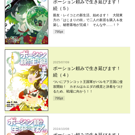
ポーション頼みで生き延びます！
続（５）
親友・レイコとの新生活、始めます！ 大陸東
方の「はじまりの街」で二人の新居を購入＆改
築し、秘密基地が完成！ そんな中……！？
795
pt
2025/07/09
ポーション頼みで生き延びます！
続（４）
ついにブランコット王国軍がバルモア王国に侵
攻開始！ カオルはルエダの残党と決着をつけ
るため、戦場に向かう！！
795
pt
2024/10/08
ポーション頼みで生き延びます！