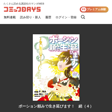
たくさん読める講談社のマンガWEB
コミックDAYS
¥0
プレミアム体験
無料連載
読み切り・新人
履歴
ログイン・登録
検
索
ポーション頼みで生き延びます！ 続（４）