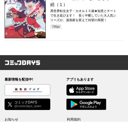
続（１）
異世界転生女子・カオル１５歳★知恵とチート
で生き延びます！ 長く中断していた大人気シ
リーズが、漫画家を変えて待望の再開！
795
pt
コミックDAYS
最新情報を配信中!
アプリもあります
編集部ブログ
コミックDAYS
@comicdays_team
お知らせ
利用規約
ヘルプ／使い方
プライバシーポリシー