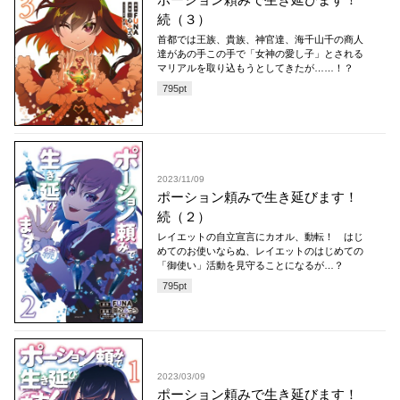
続（３）
首都では王族、貴族、神官達、海千山千の商人
達があの手この手で「女神の愛し子」とされる
マリアルを取り込もうとしてきたが……！？
795
pt
2023/11/09
ポーション頼みで生き延びます！
続（２）
レイエットの自立宣言にカオル、動転！ はじ
めてのお使いならぬ、レイエットのはじめての
「御使い」活動を見守ることになるが…？
795
pt
2023/03/09
ポーション頼みで生き延びます！