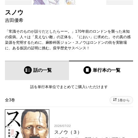
スノウ
吉田優希
「常識そのものが誤りだとしたらーー。」170年前のロンドンを襲った未知
の疫病。人々は「見えない敵」の正体を、「におい」に求めた。その真の感
染源を究明するために、麻酔科医ジョン・スノウはロンドンの街を実験場
に、ある仮説の証明に挑む。疫学歴史サスペンス！
話の一覧
単行本
の一覧
話を単行本単位でまとめてご購入いただけます
全3巻
1巻から
2026/07/22
スノウ（３）