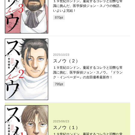
１９世紀ロンドン。蔓延するコレラと旧弊な常
識に挑んだ、医学探偵ジョン・スノウの物語。
いよいよ完結！
870
pt
2025/10/23
スノウ（２）
１９世紀ロンドン。蔓延するコレラと旧弊な常
識に挑む、医学探偵ジョン・スノウ。『ドラン
ク・インベーダー』の吉田優希最新作！
795
pt
2025/06/23
スノウ（１）
１９世紀ロンドン。蔓延するコレラと旧弊な常