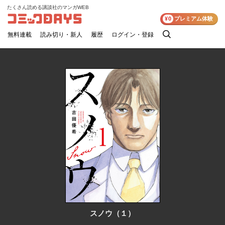
たくさん読める講談社のマンガWEB
コミックDAYS
¥0
プレミアム体験
無料連載
読み切り・新人
履歴
ログイン・登録
検
索
スノウ（１）