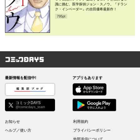
識に挑む、医学探偵ジョン・スノウ。『ドラン
ク・インベーダー』の吉田優希最新作！
795
pt
コミックDAYS
最新情報を配信中!
アプリもあります
編集部ブログ
コミックDAYS
@comicdays_team
お知らせ
利用規約
ヘルプ／使い方
プライバシーポリシー
外部送信について