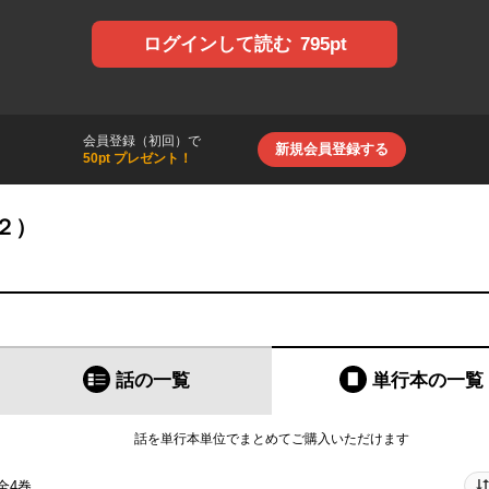
795pt
ログインして読む
会員登録（初回）で
新規会員登録する
50pt プレゼント！
２）
話の一覧
単行本
の一覧
話を単行本単位でまとめてご購入いただけます
全4巻