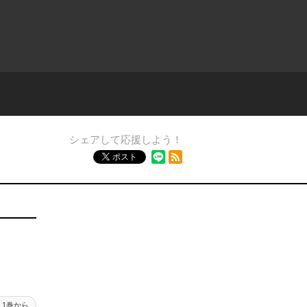
シェアして応援しよう！
RSSフィード
ポスト
1巻から