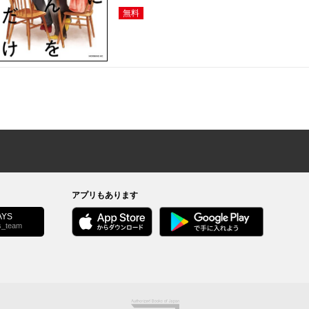
無料
アプリもあります
YS
s_team