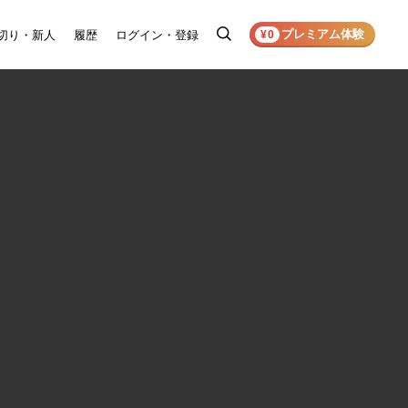
プレミアム体験
切り・新人
履歴
ログイン・登録
検
¥0
索