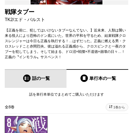
戦隊タブー
TK2
/
エド・バルスト
【正義を前に、犯してはいけないタブーなんてない。】近未来、人類は襲い
来る怪人により恐怖のドン底にいた。世界の平和を守るため、結束戦隊クロ
スレンジャーは今日も正義を執行する！…はずだった。正義に燃える男・ク
ロスレッドこと赤間烈央。彼は溢れる正義感から、クロスピンクと一夜のタ
ブーを犯してしまう。そして始まる、ドロ沼×戦慄×不道徳×崩壊の日々…！
正義の〝インモラル〟サスペンス！
話の一覧
単行本
の一覧
話を単行本単位でまとめてご購入いただけます
全8巻
1巻から