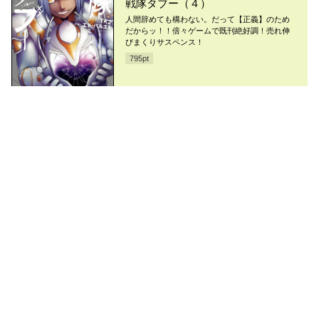
戦隊タブー（４）
人間辞めても構わない。だって【正義】のため
だからッ！！倍々ゲームで既刊絶好調！売れ伸
びまくりサスペンス！
795
pt
2025/02/12
戦隊タブー（３）
ヒーローごっこじゃ真の平和は訪れない。だっ
たらヤるっしょ、とことんまで！！
795
pt
2024/11/13
戦隊タブー（２）