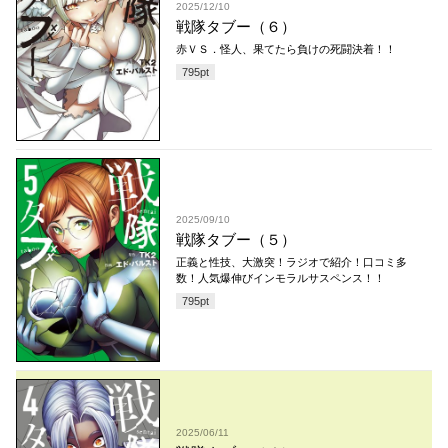
2025/12/10
戦隊タブー（６）
赤ＶＳ．怪人、果てたら負けの死闘決着！！
795
pt
2025/09/10
戦隊タブー（５）
正義と性技、大激突！ラジオで紹介！口コミ多
数！人気爆伸びインモラルサスペンス！！
795
pt
2025/06/11