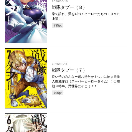
2026/06/10
戦隊タブー（８）
拳で語れ、愛を叫べ！ヒーローたちのＬＯＶＥ
上等！！
795
pt
2026/03/11
戦隊タブー（７）
良い子のみんなー超お待たせ！ついに始まる怪
人殲滅作戦（スーパーヒーロータイム）！日曜
朝９時半、異世界にイこう！！
795
pt