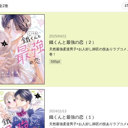
全2巻
2025/04/11
鐵くんと最強の恋（２）
天然最強柔道男子×お人好し師匠の技ありラブコメ
巻！
595
pt
2024/11/13
鐵くんと最強の恋（１）
天然最強柔道男子×お人好し師匠の技ありラブコメ