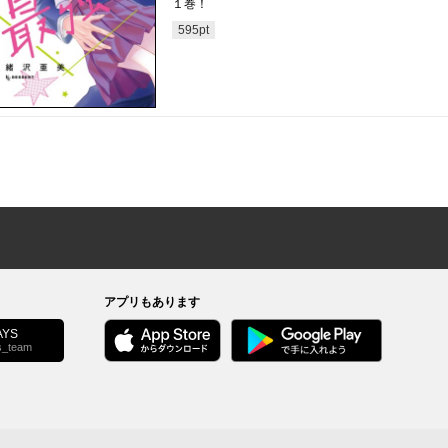
１巻！
595
pt
アプリもあります
YS
s_team