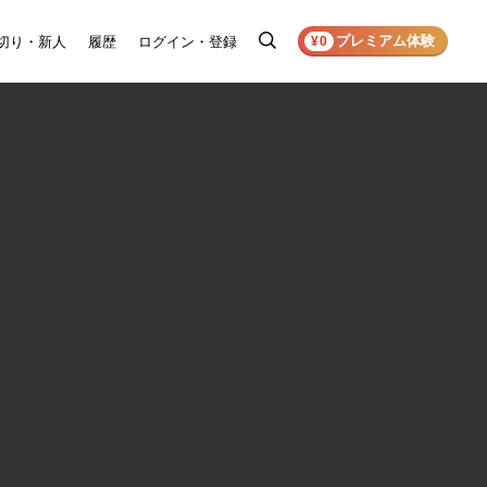
プレミアム体験
切り・新人
履歴
ログイン・登録
検
¥0
索