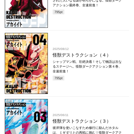
された大いなる謎が明らかになる。怪獣ダーク
アクション最終巻、全速前進！
795
pt
2025/08/12
怪獣デストラクション（４）
シャップマン戦、壮絶決着！そして物語は次な
るステージへ。怪獣ダークアクション第４巻、
全速前進！
795
pt
2025/06/11
怪獣デストラクション（３）
彼岸弾を使いこなすため修行に励んだホタル
は、ミギダリとの再戦に挑む！怪獣ダークアク