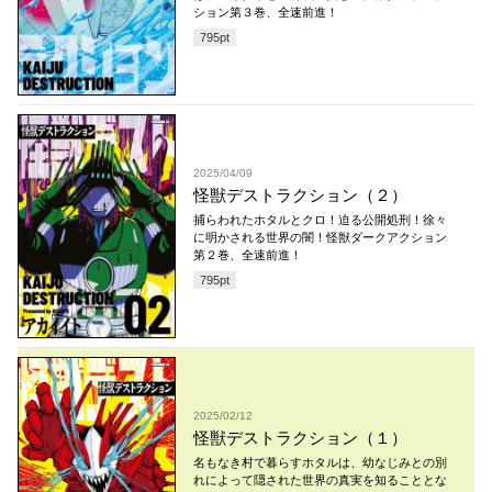
ション第３巻、全速前進！
795
pt
2025/04/09
怪獣デストラクション（２）
捕らわれたホタルとクロ！迫る公開処刑！徐々
に明かされる世界の闇！怪獣ダークアクション
第２巻、全速前進！
795
pt
2025/02/12
怪獣デストラクション（１）
名もなき村で暮らすホタルは、幼なじみとの別
れによって隠された世界の真実を知ることとな