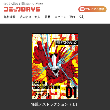
たくさん読める講談社のマンガWEB
コミックDAYS
¥0
プレミアム体験
無料連載
読み切り・新人
履歴
ログイン・登録
検
索
怪獣デストラクション（１）