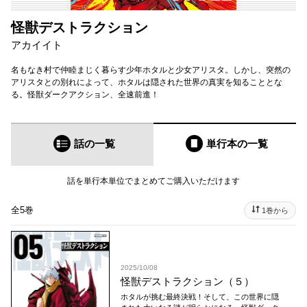
怪獣デストラクション
アカイイト
名もなき村で仲睦まじく暮らす少年ホタルと少女アリスタ。しかし、突然の
アリスタとの別れによって、ホタルは隠された世界の真実を知ることとな
る。怪獣ダークアクション、全速前進！
話の一覧
単行本
の一覧
話を単行本単位でまとめてご購入いただけます
全5巻
1巻から
2025/10/08
怪獣デストラクション（５）
ホタルが挑む最終決戦！そして、この世界に隠