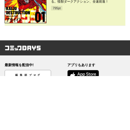
る。怪獣ダークアクション、全速前進！
795
pt
コミックDAYS
最新情報を配信中!
アプリもあります
編集部ブログ
コミックDAYS
@comicdays_team
お知らせ
利用規約
ヘルプ／使い方
プライバシーポリシー
外部送信について