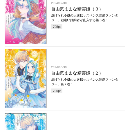
2024/09/30
自由気ままな精霊姫（３）
虐げられ令嬢の大逆転サスペンス溺愛ファンタ
ジー、勘違い婚約者が乱入する第３巻！
795
pt
2024/05/30
自由気ままな精霊姫（２）
虐げられ令嬢の大逆転サスペンス溺愛ファンタ
ジー、第２巻！
795
pt