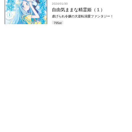
2024/01/30
自由気ままな精霊姫（１）
虐げられ令嬢の大逆転溺愛ファンタジー！
795
pt
コミックDAYS
最新情報を配信中!
アプリもあります
編集部ブログ
コミックDAYS
@comicdays_team
お知らせ
利用規約