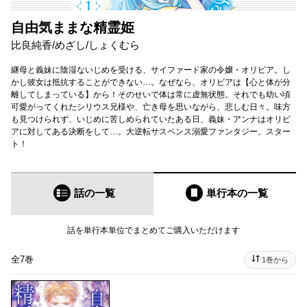
自由気ままな精霊姫
比良純香
/
めざし
/
しょくむら
継母と義妹に陰湿ないじめを受ける、サイファード家の令嬢・オリビア。し
かし彼女は抵抗することができない…。なぜなら、オリビアは【心と体が分
離してしまっている】から！そのせいで体は常に虚無状態。それでも幼い頃
可愛がってくれたシリウス兄様や、亡き母を思いながら、悲しむ日々。味方
も見つけられず、いじめに苦しめられていたある日、義妹・アンナはオリビ
アに対してある決断をして…。大逆転サスペンス溺愛ファンタジー、スター
ト！
話の一覧
単行本
の一覧
話を単行本単位でまとめてご購入いただけます
全7巻
1巻から