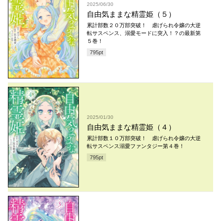
2025/06/30
自由気ままな精霊姫（５）
累計部数２０万部突破！ 虐げられ令嬢の大逆
転サスペンス、溺愛モードに突入！？の最新第
５巻！
795
pt
2025/01/30
自由気ままな精霊姫（４）
累計部数１０万部突破！ 虐げられ令嬢の大逆
転サスペンス溺愛ファンタジー第４巻！
795
pt