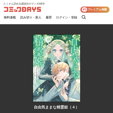
たくさん読める講談社のマンガWEB
コミックDAYS
¥0
プレミアム体験
無料連載
読み切り・新人
履歴
ログイン・登録
検
索
自由気ままな精霊姫（４）