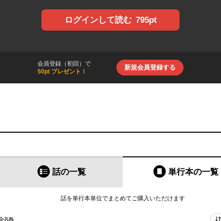
795pt
ログインして読む
会員登録（初回）で
新規会員登録する
50pt プレゼント！
話の一覧
単行本
の一覧
話を単行本単位でまとめてご購入いただけます
全8巻