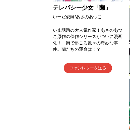
テレパシー少女「蘭」
いーだ俊嗣
/
あさのあつこ
いま話題の大人気作家！あさのあつ
こ原作の傑作シリーズがついに漫画
化！ 街で起こる数々の奇妙な事
件。蘭たちの運命は！？
ファンレターを送る