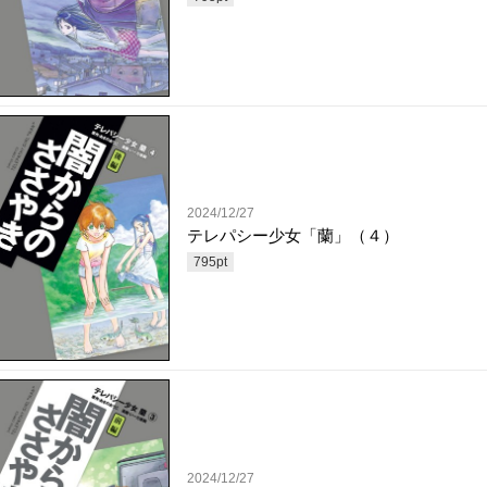
2024/12/27
テレパシー少女「蘭」（４）
795
pt
2024/12/27