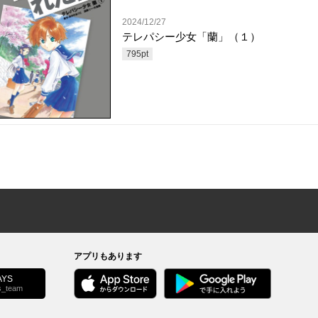
2024/12/27
テレパシー少女「蘭」（１）
795
pt
アプリもあります
YS
s_team