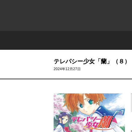
テレパシー少女「蘭」（８）
2024年12月27日