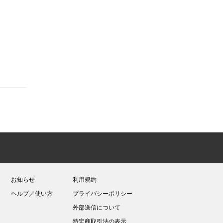
お知らせ
利用規約
ヘルプ／使い方
プライバシーポリシー
外部送信について
特定商取引法の表示