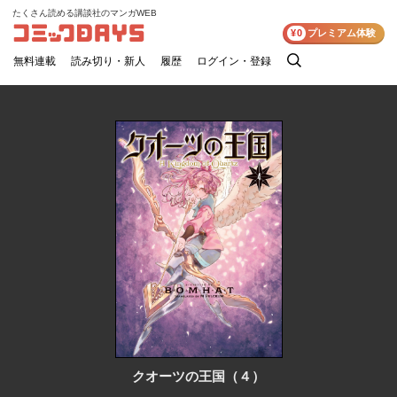
たくさん読める講談社のマンガWEB
コミックDAYS
¥0
プレミアム体験
無料連載
読み切り・新人
履歴
ログイン・登録
検
索
クオーツの王国（４）