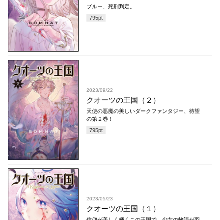
ブルー、死刑判定。
795
pt
2023/09/22
クオーツの王国（２）
天使の悪魔の美しいダークファンタジー、待望
の第２巻！
795
pt
2023/05/23
クオーツの王国（１）
信仰が美しく輝くこの王国で、少女の物語が羽