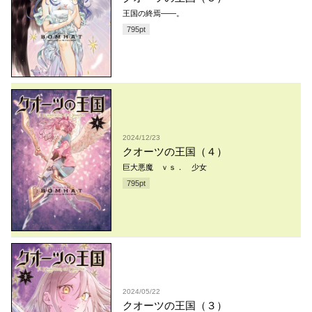
王国の終焉——。
795
pt
2024/12/23
クオーツの王国（４）
巨大悪魔 ｖｓ． 少女
795
pt
2024/05/22
クオーツの王国（３）