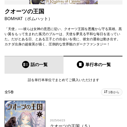
クオーツの王国
BOMHAT（ボムハット）
「天使」──彼らは女神の意思に従い、クオーツ王国を悪魔から守る英雄。黒
い翼をもって生まれた孤児のブルーは、天使を夢見る平和な毎日を送ってい
た。だがとある日、とある王子との出会いを境に、彼女の運命は動き出す。
カナダ出身の超俊英が描く、圧倒的な世界観のダークファンタジー！
話の一覧
単行本
の一覧
話を単行本単位でまとめてご購入いただけます
全5巻
1巻から
2025/04/23
クオーツの王国（５）