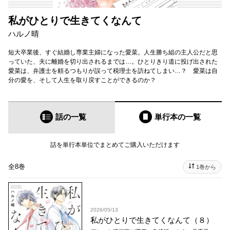
私がひとりで生きてくなんて
ハルノ晴
短大卒業後、すぐ結婚し専業主婦になった愛菜。人生勝ち組の主人公だと思
っていた、夫に離婚を切り出されるまでは…。ひとりきり道に投げ出された
愛菜は、弁護士を頼るつもりが誤って税理士を訪ねてしまい…？ 愛菜は自
分の愛を、そして人生を取り戻すことができるのか？
話の一覧
単行本
の一覧
話を単行本単位でまとめてご購入いただけます
全8巻
1巻から
2026/05/13
私がひとりで生きてくなんて（８）