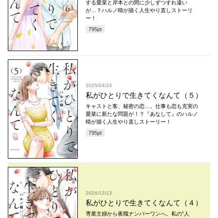
する愛菜と岸本との間に少しずつすれ違い
が…？ハルノ晴が描く人生やり直しストーリ
ー！
795
pt
2025/04/24
私がひとりで生きてくなんて（５）
キャストと客、秘密の恋…。仕事も恋も充実の
愛菜に新たな問題が！？『あなして』のハルノ
晴が描く人生やり直しストーリー！
795
pt
2024/12/13
私がひとりで生きてくなんて（４）
専業主婦から夜職ナンバーワンへ。私の”人