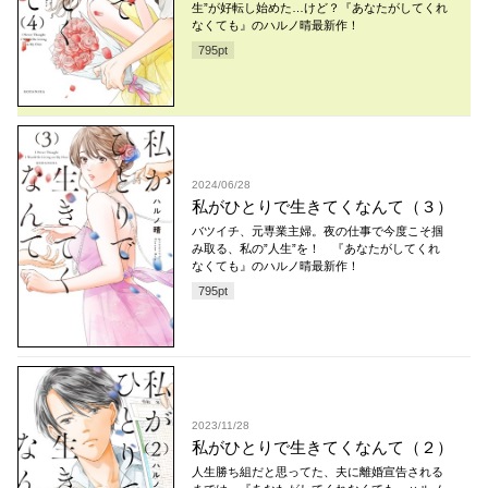
生”が好転し始めた…けど？『あなたがしてくれ
なくても』のハルノ晴最新作！
795
pt
2024/06/28
私がひとりで生きてくなんて（３）
バツイチ、元専業主婦。夜の仕事で今度こそ掴
み取る、私の”人生”を！ 『あなたがしてくれ
なくても』のハルノ晴最新作！
795
pt
2023/11/28
私がひとりで生きてくなんて（２）
人生勝ち組だと思ってた、夫に離婚宣告される