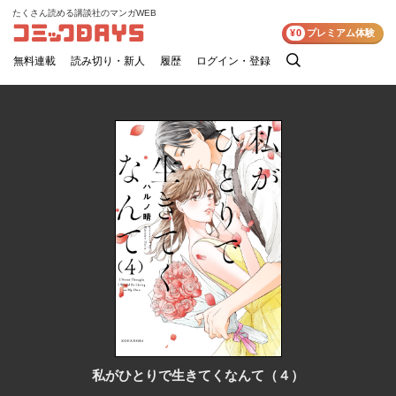
たくさん読める講談社のマンガWEB
コミックDAYS
¥0
プレミアム体験
無料連載
読み切り・新人
履歴
ログイン・登録
検
索
私がひとりで生きてくなんて（４）