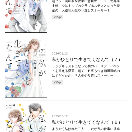
超ヒット漫画家が愛菜に急接近…！？ 元専業
主婦、今はトップのクラブホステスとなった愛
菜の、大逆転人生やり直しストーリー！
795
pt
2026/01/13
私がひとりで生きてくなんて（７）
トップキャストになって初のバースデーイベン
トを迎える愛菜。超ＶＩＰ客もつき順風満帆の
はずだったが…？人生やり直しストーリー！
795
pt
2025/08/12
私がひとりで生きてくなんて（６）
ようやく結ばれた二人…。だが夜の仕事に邁進