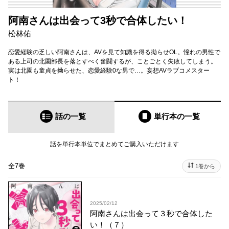
阿南さんは出会って3秒で合体したい！
松林佑
恋愛経験の乏しい阿南さんは、AVを見て知識を得る拗らせOL。憧れの男性で
ある上司の北園部長を落とすべく奮闘するが、ことごとく失敗してしまう。
実は北園も童貞を拗らせた、恋愛経験0な男で…。妄想AVラブコメスター
ト！
話の一覧
単行本
の一覧
話を単行本単位でまとめてご購入いただけます
全7巻
1巻から
2025/02/12
阿南さんは出会って３秒で合体した
い！（７）