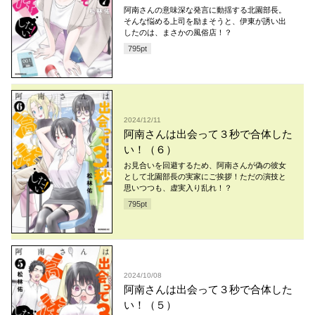
阿南さんの意味深な発言に動揺する北園部長。
そんな悩める上司を励まそうと、伊東が誘い出
したのは、まさかの風俗店！？
795
pt
2024/12/11
阿南さんは出会って３秒で合体した
い！（６）
お見合いを回避するため、阿南さんが偽の彼女
として北園部長の実家にご挨拶！ただの演技と
思いつつも、虚実入り乱れ！？
795
pt
2024/10/08
阿南さんは出会って３秒で合体した
い！（５）