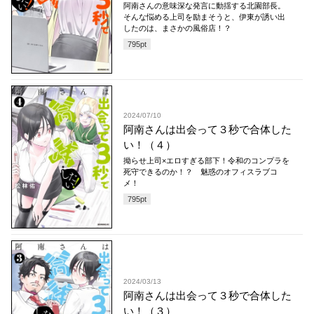
阿南さんの意味深な発言に動揺する北園部長。
そんな悩める上司を励まそうと、伊東が誘い出
したのは、まさかの風俗店！？
795
pt
2024/07/10
阿南さんは出会って３秒で合体した
い！（４）
拗らせ上司×エロすぎる部下！令和のコンプラを
死守できるのか！？ 魅惑のオフィスラブコ
メ！
795
pt
2024/03/13
阿南さんは出会って３秒で合体した
い！（３）