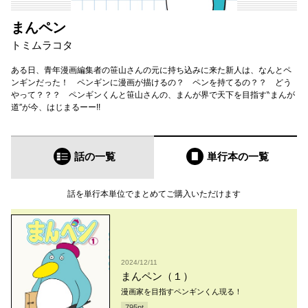
まんペン
トミムラコタ
ある日、青年漫画編集者の笹山さんの元に持ち込みに来た新人は、なんとペ
ンギンだった！ ペンギンに漫画が描けるの？ ペンを持てるの？？ どう
やって？？？ ペンギンくんと笹山さんの、まんが界で天下を目指す‶まんが
道″が今、はじまるーー!!
話の一覧
単行本
の一覧
話を単行本単位でまとめてご購入いただけます
2024/12/11
まんペン（１）
漫画家を目指すペンギンくん現る！
795
pt