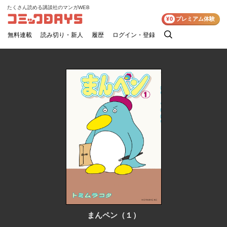
たくさん読める講談社のマンガWEB
コミックDAYS
¥0
プレミアム体験
無料連載
読み切り・新人
履歴
ログイン・登録
検
索
まんペン（１）