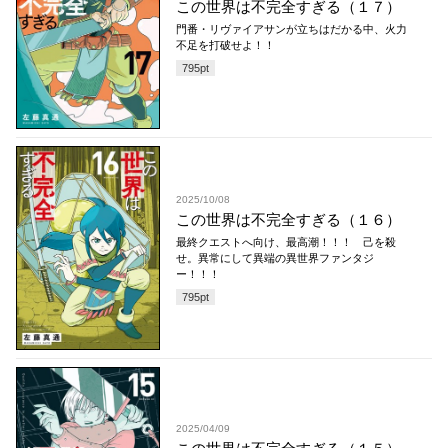
この世界は不完全すぎる（１７）
門番・リヴァイアサンが立ちはだかる中、火力
不足を打破せよ！！
795
pt
2025/10/08
この世界は不完全すぎる（１６）
最終クエストへ向け、最高潮！！！ 己を殺
せ。異常にして異端の異世界ファンタジ
ー！！！
795
pt
2025/04/09