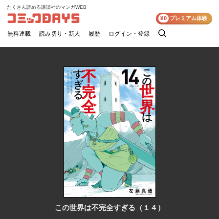
たくさん読める講談社のマンガWEB
コミックDAYS
¥0
プレミアム体験
無料連載
読み切り・新人
履歴
ログイン・登録
検
索
この世界は不完全すぎる（１４）