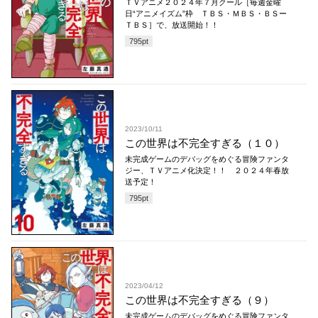
ＴＶアニメ２０２４年７月クール［毎週金曜
日“アニメイズム”枠 ＴＢＳ・ＭＢＳ・ＢＳー
ＴＢＳ］で、放送開始！！
795
pt
2023/10/11
この世界は不完全すぎる（１０）
未完成ゲームのデバッグをめぐる冒険ファンタ
ジー、ＴＶアニメ化決定！！ ２０２４年春放
送予定！
795
pt
2023/04/12
この世界は不完全すぎる（９）
未完成ゲームのデバッグをめぐる冒険ファンタ