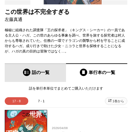
この世界は不完全すぎる
左藤真通
極秘に組織された調査隊「王の探求者」（キングス・シーカー）の一員であ
る主人公・ハガ。この世のあらゆる事象を調べ、世界を旅する探究者は村人
からも尊敬されていた。任務の一環でドラゴンの襲撃から村を守ることに成
功するハガ。成り行きで助けた少女・ニコラと世界を探検することになる
が、ハガの真の目的は冒険ではなく…。
話の一覧
単行本
の一覧
話を単行本単位でまとめてご購入いただけます
17 - 8
7 - 1
1巻から
2026/04/08