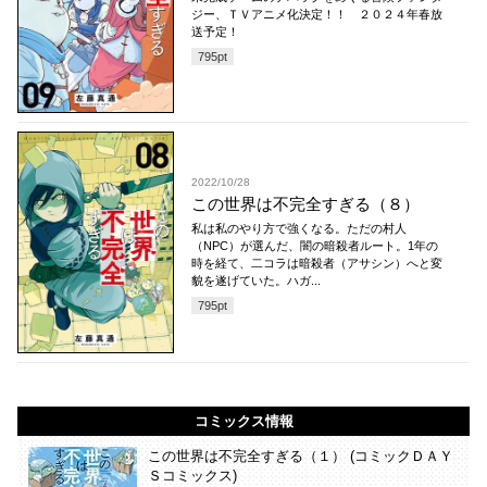
ジー、ＴＶアニメ化決定！！ ２０２４年春放
送予定！
795
pt
2022/10/28
この世界は不完全すぎる（８）
私は私のやり方で強くなる。ただの村人
（NPC）が選んだ、闇の暗殺者ルート。1年の
時を経て、二コラは暗殺者（アサシン）へと変
貌を遂げていた。ハガ...
795
pt
コミックス情報
この世界は不完全すぎる（１） (コミックＤＡＹ
Ｓコミックス)