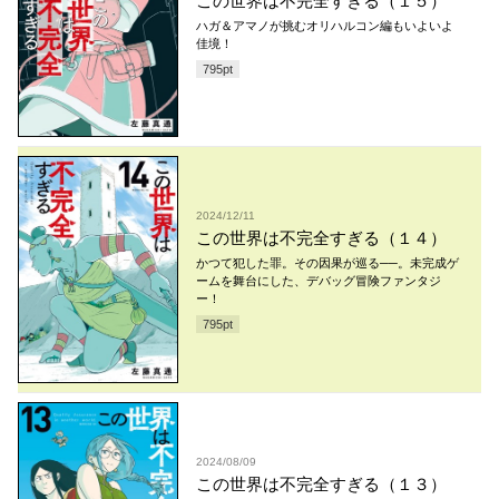
この世界は不完全すぎる（１５）
ハガ＆アマノが挑むオリハルコン編もいよいよ
佳境！
795
pt
2024/12/11
この世界は不完全すぎる（１４）
かつて犯した罪。その因果が巡る──。未完成ゲ
ームを舞台にした、デバッグ冒険ファンタジ
ー！
795
pt
2024/08/09
この世界は不完全すぎる（１３）