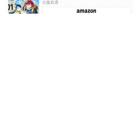
左藤真通
この世界は不完全すぎる（６） (コミックＤＡＹ
Ｓコミックス)
左藤真通
コミックDAYS
最新情報を配信中!
アプリもあります