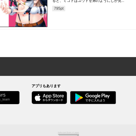
ると、ミコトはユウトを弟のようにしか見...
795
pt
アプリもあります
YS
s_team