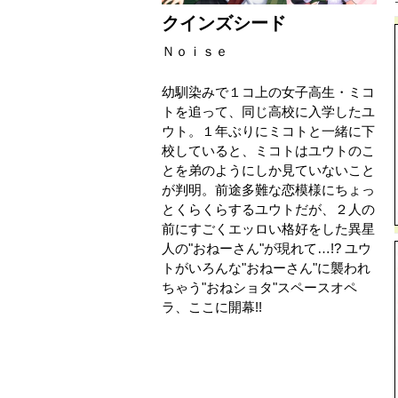
クインズシード
Ｎｏｉｓｅ
幼馴染みで１コ上の女子高生・ミコ
トを追って、同じ高校に入学したユ
ウト。１年ぶりにミコトと一緒に下
校していると、ミコトはユウトのこ
とを弟のようにしか見ていないこと
が判明。前途多難な恋模様にちょっ
とくらくらするユウトだが、２人の
前にすごくエッロい格好をした異星
人の"おねーさん"が現れて…!? ユウ
トがいろんな"おねーさん"に襲われ
ちゃう"おねショタ"スペースオペ
ラ、ここに開幕!!