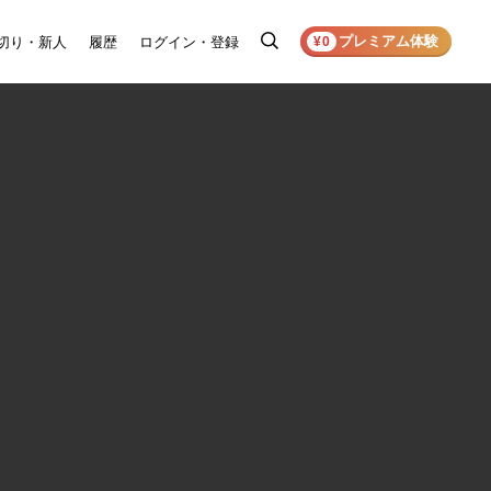
プレミアム体験
切り・新人
履歴
ログイン・登録
検
¥0
索