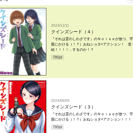
2024/12/11
クインズシード（４）
『それは霊のしわざです』のＮｏｉｓｅが放つ、宇
股にかける（！？）おねショタ×アクション！ 堂
結！！！！…するのか！？
795
pt
2024/08/09
クインズシード（３）
『それは霊のしわざです』のＮｏｉｓｅが放つ、宇
股にかける（！？）おねショタ×アクション！！！
795
pt