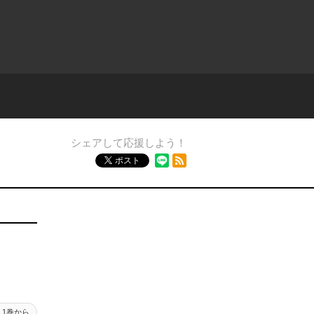
シェアして応援しよう！
RSSフィード
ポスト
1巻から