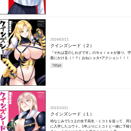
2024/03/13
クインズシード（２）
『それは霊のしわざです』のＮｏｉｓｅが放つ、宇
股にかける（！？）おねショタ×アクション！！！
795
pt
2023/10/11
クインズシード（１）
幼なじみで1コ上の女子高生・ミコトを追って、同
に入学したユウト。1年ぶりにミコトと一緒に下校