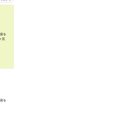
宙を
々完
宙を