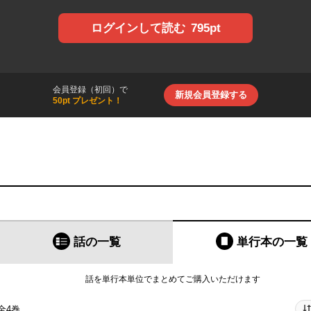
795pt
ログインして読む
会員登録（初回）で
新規会員登録する
50pt プレゼント！
話の一覧
単行本
の一覧
話を単行本単位でまとめてご購入いただけます
全4巻