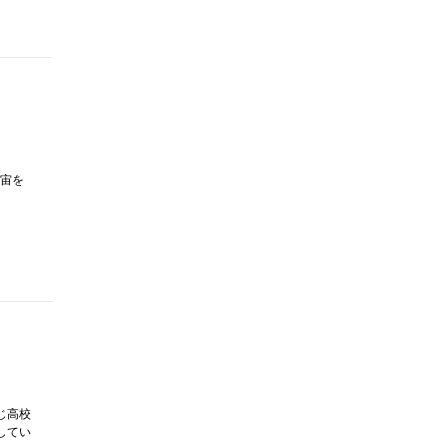
宙を
じ高校
してい