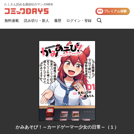
たくさん読める講談社のマンガWEB
コミックDAYS
¥0
プレミアム体験
無料連載
読み切り・新人
履歴
ログイン・登録
検
索
かみあそび！～カードゲーマー少女の日常～（１）