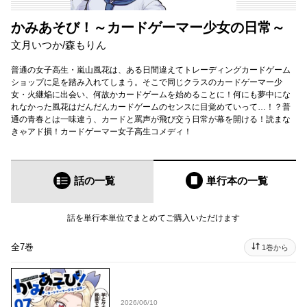
かみあそび！～カードゲーマー少女の日常～
文月いつか
/
森もりん
普通の女子高生・嵐山風花は、ある日間違えてトレーディングカードゲーム
ショップに足を踏み入れてしまう。そこで同じクラスのカードゲーマー少
女・火継焔に出会い、何故かカードゲームを始めることに！何にも夢中にな
れなかった風花はだんだんカードゲームのセンスに目覚めていって…！？普
通の青春とは一味違う、カードと罵声が飛び交う日常が幕を開ける！読まな
きゃアド損！カードゲーマー女子高生コメディ！
話の一覧
単行本
の一覧
話を単行本単位でまとめてご購入いただけます
全7巻
1巻から
2026/06/10