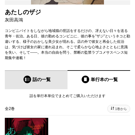
あたしのザジ
灰田高鴻
コンビニバイトをしながら地域猫の世話をするだけの、冴えない日々を送る
青年・佐治。ある日、彼の勤めるコンビニに、彼の事を”ザジ”というネコと勘
違いする、様子のおかしな美少女が現れる。店の外で彼女と再会した佐治
は、気づけば彼女の家に連れ込まれ、そこで柔らかな心地よさとともに意識
を失い、そして――。本当の自由を問う、禁断の監禁ラブコメサスペンス短
期集中連載！
話の一覧
単行本
の一覧
話を単行本単位でまとめてご購入いただけます
全2巻
1巻から