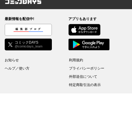
コミックDAYS
最新情報を配信中!
アプリもあります
編集部ブログ
コミックDAYS
@comicdays_team
お知らせ
利用規約
ヘルプ／使い方
プライバシーポリシー
外部送信について
特定商取引法の表示
コミックDAYSは正規版配信サイトマークを取得したサービスです。
©
KODANSHA Ltd.
All rights reserved. このサイトのデータの著作権は講談社が保有しま
す。無断複製転載放送等は禁止します。