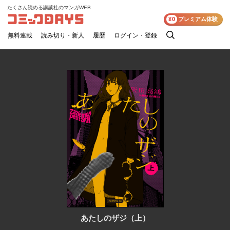
たくさん読める講談社のマンガWEB
コミックDAYS
¥0
プレミアム体験
無料連載
読み切り・新人
履歴
ログイン・登録
検
索
あたしのザジ（上）