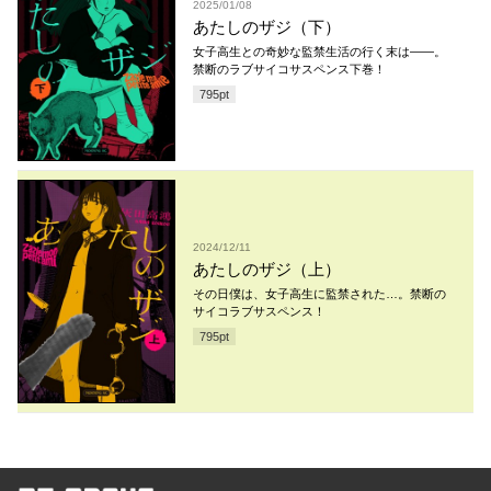
2025/01/08
あたしのザジ（下）
女子高生との奇妙な監禁生活の行く末は——。
禁断のラブサイコサスペンス下巻！
795
pt
2024/12/11
あたしのザジ（上）
その日僕は、女子高生に監禁された…。禁断の
サイコラブサスペンス！
795
pt