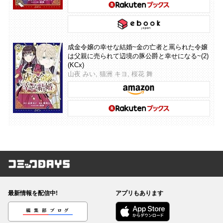
成金令嬢の幸せな結婚~金の亡者と罵られた令嬢
は父親に売られて辺境の豚公爵と幸せになる~(2)
(KCx)
山夜 みい, 猫洲 キヨ, 桜花 舞
コミックDAYS
最新情報を配信中!
アプリもあります
編集部ブログ