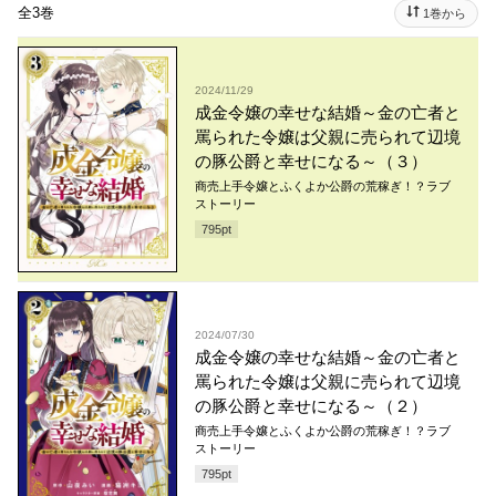
全3巻
1巻から
2024/11/29
成金令嬢の幸せな結婚～金の亡者と
罵られた令嬢は父親に売られて辺境
の豚公爵と幸せになる～（３）
商売上手令嬢とふくよか公爵の荒稼ぎ！？ラブ
ストーリー
795
pt
2024/07/30
成金令嬢の幸せな結婚～金の亡者と
罵られた令嬢は父親に売られて辺境
の豚公爵と幸せになる～（２）
商売上手令嬢とふくよか公爵の荒稼ぎ！？ラブ
ストーリー
795
pt