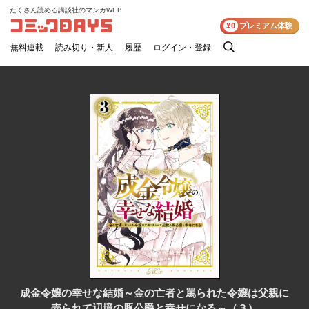
たくさん読める講談社のマンガWEB
コミックDAYS
¥0
プレミアム体験
無料連載
読み切り・新人
履歴
ログイン・登録
検
索
成金令嬢の幸せな結婚～金の亡者と罵られた令嬢は父親に
売られて辺境の豚公爵と幸せになる～（３）