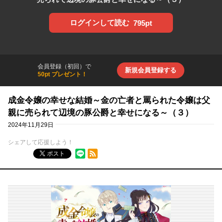
ログインして読む
795pt
会員登録（初回）で
新規会員登録する
50pt プレゼント！
成金令嬢の幸せな結婚～金の亡者と罵られた令嬢は父
親に売られて辺境の豚公爵と幸せになる～（３）
2024年11月29日
シェアして応援しよう！
RSSフィード
ポスト