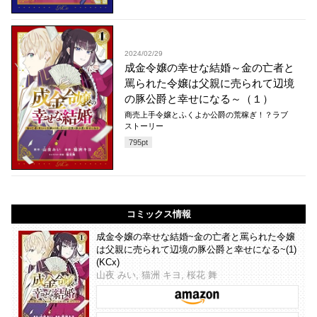
2024/02/29
成金令嬢の幸せな結婚～金の亡者と
罵られた令嬢は父親に売られて辺境
の豚公爵と幸せになる～（１）
商売上手令嬢とふくよか公爵の荒稼ぎ！？ラブ
ストーリー
795
pt
コミックス情報
成金令嬢の幸せな結婚~金の亡者と罵られた令嬢
は父親に売られて辺境の豚公爵と幸せになる~(1)
(KCx)
山夜 みい, 猫洲 キヨ, 桜花 舞