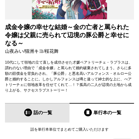
成金令嬢の幸せな結婚～金の亡者と罵られた
令嬢は父親に売られて辺境の豚公爵と幸せに
なる～
山夜みい
/
猫洲キヨ
/
桜花舞
10代にして領地の立て直しを成功させた才媛ベアトリーチェ・ラプラスは、
謂れのない理由で「成金令嬢」と罵られて婚約破棄されてしまう。さらに多
額の賠償金を背負わされ、「豚公爵」と悪名高いアルフォンス・オルロー公
爵と婚約することに。しかしアルフォンスは噂と違って紳士的な上に、べア
トリーチェに領地改革を任せてくれて…！？孤高の二人が辺境の土地から成
り上がる、サクセスラブストーリー！
話の一覧
単行本
の一覧
話を単行本単位でまとめてご購入いただけます